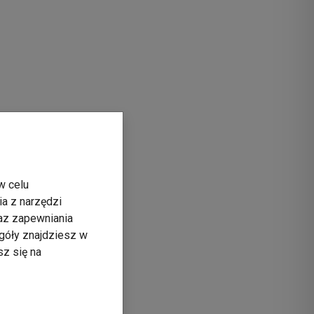
w celu
ia z narzędzi
raz zapewniania
góły znajdziesz w
sz się na