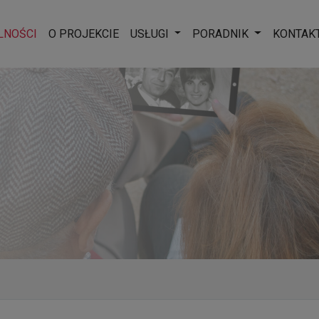
Rozwiń menu
Rozwiń men
LNOŚCI
O PROJEKCIE
USŁUGI
PORADNIK
KONTAK