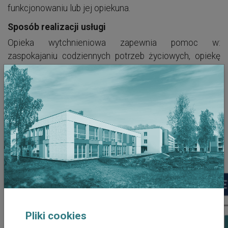
funkcjonowaniu lub jej opiekuna.
Sposób realizacji usługi
Opieka wytchnieniowa zapewnia pomoc w:
zaspokajaniu codziennych potrzeb życiowych, opiekę
higieniczną, pielęgnację zleconą przez lekarza, która
obejmuje czynności pielęgnacyjne wynikające z
przedłożonego zaświadczenia lekarskiego lub
dokumentacji medycznej, czynności uzupełniające w
stosunku do pielęgniarskiej opieki środowiskowej,
zapewnienie kontaktów z otoczeniem.
Pliki cookies