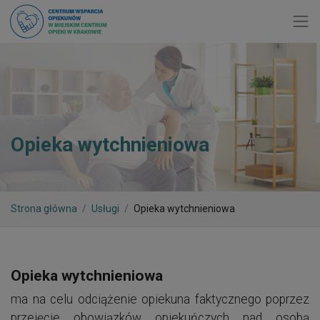
Toggl
Opieka wytchnieniowa
Strona główna
Usługi
Opieka wytchnieniowa
Opieka wytchnieniowa
ma na celu odciążenie opiekuna faktycznego poprzez
przejęcie obowiązków opiekuńczych nad osobą