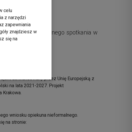
w celu
ia z narzędzi
raz zapewniania
góły znajdziesz w
nizowanie indywidualnego spotkania w
sz się na
Projekt dofinansowany przez Unię Europejską z
ski na lata 2021-2027. Projekt
a Krakowa.
ego wniosku opiekuna nieformalnego.
ę na stronie: