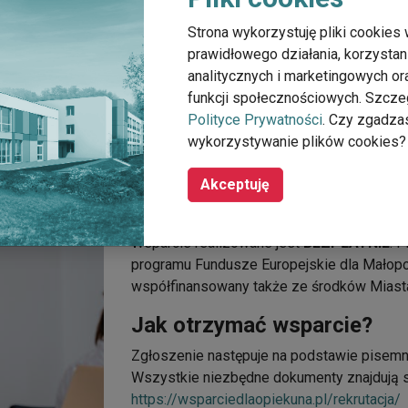
Strona wykorzystuję pliki cookies 
prawidłowego działania, korzystan
analitycznych i marketingowych o
funkcji społecznościowych. Szcze
rmie zdalnej (telefonicznie)
, możliwe także zorga
Polityce Prywatności
. Czy zgadza
wykorzystywanie plików cookies?
Akceptuję
WAŻNE INFORMACJE
Wsparcie realizowane jest
BEZPŁATNIE
. 
programu Fundusze Europejskie dla Małopol
współfinansowany także ze środków Miast
Jak otrzymać wsparcie?
Zgłoszenie następuje na podstawie pisemn
Wszystkie niezbędne dokumenty znajdują si
https://wsparciedlaopiekuna.pl/rekrutacja/