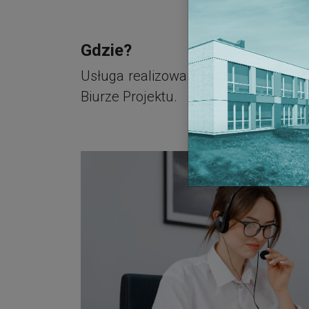
Gdzie?
Usługa realizowana zasadniczo
w fo
Biurze Projektu.