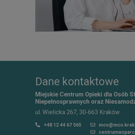
Dane kontaktowe
Miejskie Centrum Opieki dla Osób S
Niepełnosprawnych oraz Niesamodz
ul. Wielicka 267, 30-663 Kraków
+48 12 44 67 565
mco@mco.krak
centrumwsparc