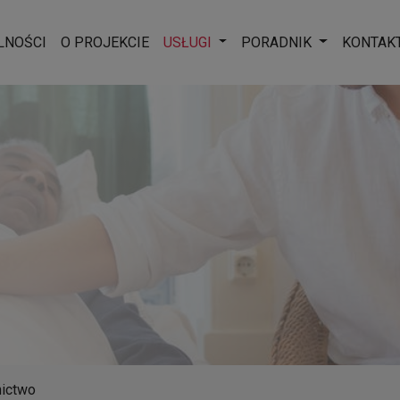
Rozwiń menu
Rozwiń men
LNOŚCI
O PROJEKCIE
USŁUGI
PORADNIK
KONTAK
nictwo