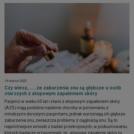
19 marca 2022
Czy wiesz, ……że zaburzenia snu są głębsze u osób
starszych z atopowym zapaleniem skóry
Pacjenci w wieku 65 lat i starsi z atopowym zapaleniem skóry
(AZS) mają podobne nasilenie choroby w porównaniu z
młodszymi dorosłymi pacjentami, jednak wyróżniają ich głębsze
zaburzenia snu, zwłaszcza problemy z ciągłością snu. Są to
najistotniejsze wnioski z badań przekrojowych, w podsumowaniu
których badacze przypomnieli, że „atopowe zapalenie skóry to