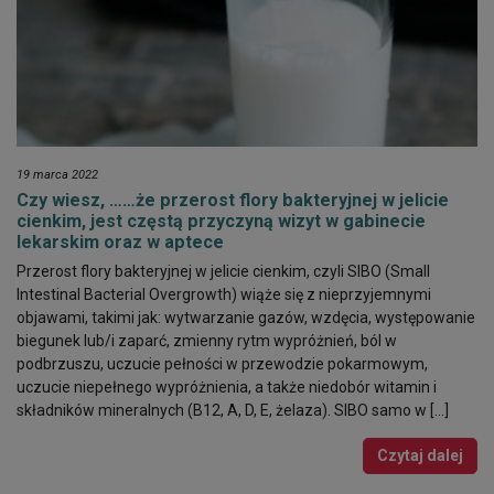
19 marca 2022
Czy wiesz, ……że przerost flory bakteryjnej w jelicie
cienkim, jest częstą przyczyną wizyt w gabinecie
lekarskim oraz w aptece
Przerost flory bakteryjnej w jelicie cienkim, czyli SIBO (Small
Intestinal Bacterial Overgrowth) wiąże się z nieprzyjemnymi
objawami, takimi jak: wytwarzanie gazów, wzdęcia, występowanie
biegunek lub/i zaparć, zmienny rytm wypróżnień, ból w
podbrzuszu, uczucie pełności w przewodzie pokarmowym,
uczucie niepełnego wypróżnienia, a także niedobór witamin i
składników mineralnych (B12, A, D, E, żelaza). SIBO samo w […]
Czytaj dalej