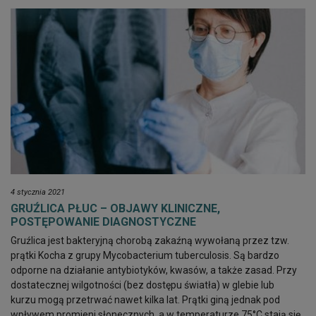
4 stycznia 2021
GRUŹLICA PŁUC – OBJAWY KLINICZNE,
POSTĘPOWANIE DIAGNOSTYCZNE
Gruźlica jest bakteryjną chorobą zakaźną wywołaną przez tzw.
prątki Kocha z grupy Mycobacterium tuberculosis. Są bardzo
odporne na działanie antybiotyków, kwasów, a także zasad. Przy
dostatecznej wilgotności (bez dostępu światła) w glebie lub
kurzu mogą przetrwać nawet kilka lat. Prątki giną jednak pod
wpływem promieni słonecznych, a w temperaturze 75°C stają się