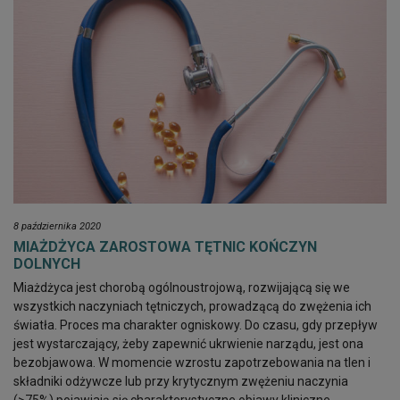
8 października 2020
MIAŻDŻYCA ZAROSTOWA TĘTNIC KOŃCZYN
DOLNYCH
Miażdżyca jest chorobą ogólnoustrojową, rozwijającą się we
wszystkich naczyniach tętniczych, prowadzącą do zwężenia ich
światła. Proces ma charakter ogniskowy. Do czasu, gdy przepływ
jest wystarczający, żeby zapewnić ukrwienie narządu, jest ona
bezobjawowa. W momencie wzrostu zapotrzebowania na tlen i
składniki odżywcze lub przy krytycznym zwężeniu naczynia
(>75%) pojawiają się charakterystyczne objawy kliniczne,