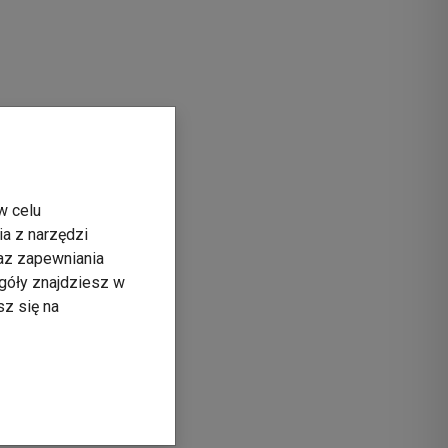
w celu
ia z narzędzi
raz zapewniania
góły znajdziesz w
sz się na