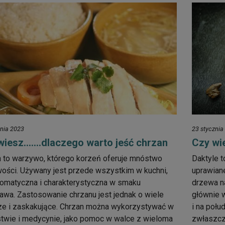
znia 2023
23 stycznia
wiesz…….dlaczego warto jeść chrzan
Czy wi
 to warzywo, którego korzeń oferuje mnóstwo
Daktyle t
ości. Używany jest przede wszystkim w kuchni,
uprawian
romatyczna i charakterystyczna w smaku
drzewa na
awa. Zastosowanie chrzanu jest jednak o wiele
głównie w
ze i zaskakujące. Chrzan można wykorzystywać w
i na połu
stwie i medycynie, jako pomoc w walce z wieloma
zwłaszcz