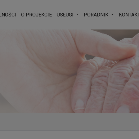
Rozwiń menu
Rozwiń men
LNOŚCI
O PROJEKCIE
USŁUGI
PORADNIK
KONTAK