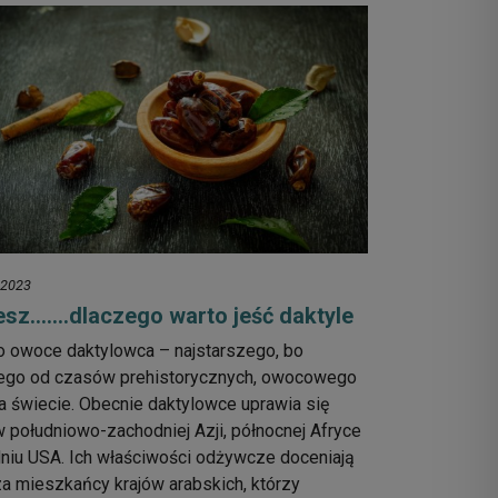
 2023
esz…….dlaczego warto jeść daktyle
o owoce daktylowca – najstarszego, bo
ego od czasów prehistorycznych, owocowego
 świecie. Obecnie daktylowce uprawia się
 południowo-zachodniej Azji, północnej Afryce
dniu USA. Ich właściwości odżywcze doceniają
a mieszkańcy krajów arabskich, którzy