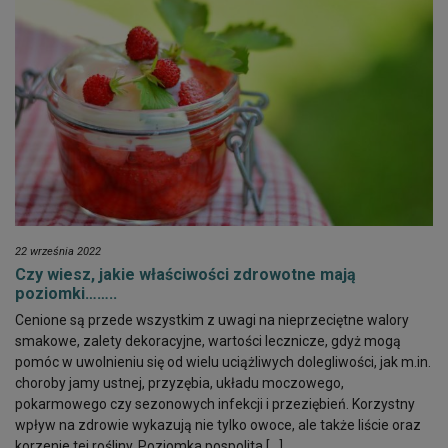
22 września 2022
Czy wiesz, jakie właściwości zdrowotne mają
poziomki……..
Cenione są przede wszystkim z uwagi na nieprzeciętne walory
smakowe, zalety dekoracyjne, wartości lecznicze, gdyż mogą
pomóc w uwolnieniu się od wielu uciążliwych dolegliwości, jak m.in.
choroby jamy ustnej, przyzębia, układu moczowego,
pokarmowego czy sezonowych infekcji i przeziębień. Korzystny
wpływ na zdrowie wykazują nie tylko owoce, ale także liście oraz
korzenie tej rośliny. Poziomka pospolita […]