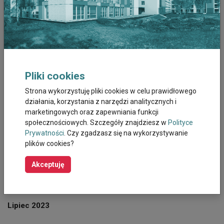
Grudzień 2025
Listopad 2025
Październik 2025
Pliki cookies
Wrzesień 2025
Strona wykorzystuję pliki cookies w celu prawidłowego
działania, korzystania z narzędzi analitycznych i
marketingowych oraz zapewniania funkcji
Sierpień 2025
społecznościowych. Szczegóły znajdziesz w
Polityce
Prywatności
. Czy zgadzasz się na wykorzystywanie
Październik 2023
plików cookies?
Wrzesień 2023
Akceptuję
Sierpień 2023
Lipiec 2023