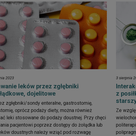
nia 2023
3 sierpnia 
wanie leków przez zgłębniki
Interak
łądkowe, dojelitowe
z posi
starsz
z zgłębniki/sondy enteralne, gastrostomię,
stomię, oprócz podaży diety, można również
Ze wzglę
ć leki stosowane do podaży doustnej. Przy chęci
wielocho
nia pacjentowi poprzez dostępy do żołądka lub
politerapi
 leków doustnych należy wziąć pod rozwagę
polipragm