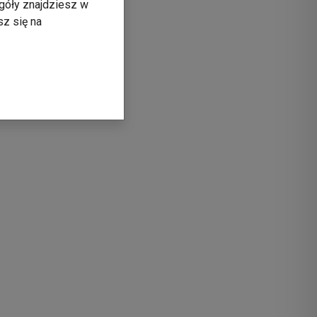
góły znajdziesz w
sz się na