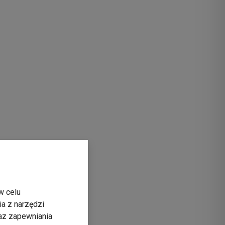
w celu
ia z narzędzi
raz zapewniania