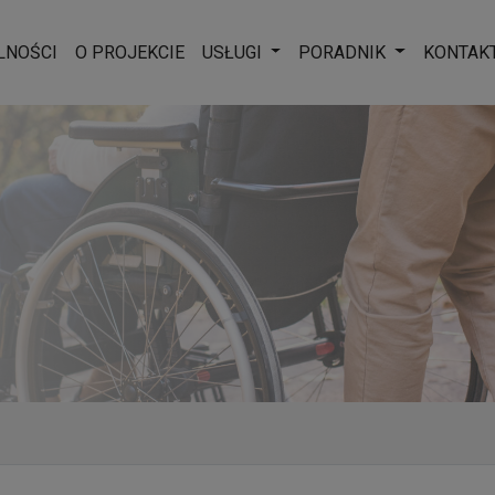
Rozwiń menu
Rozwiń men
LNOŚCI
O PROJEKCIE
USŁUGI
PORADNIK
KONTAK