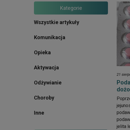
Kategorie
Wszystkie artykuły
Komunikacja
Opieka
Aktywacja
21 sierp
Poda
Odżywianie
dożo
Choroby
Poprze
jejuno
Inne
podawa
podawa
jelita