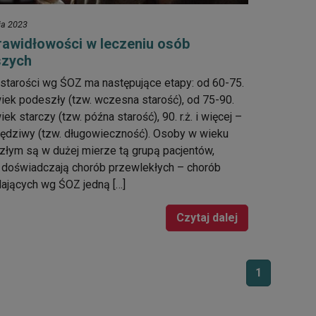
ia 2023
rawidłowości w leczeniu osób
szych
starości wg ŚOZ ma następujące etapy: od 60-75.
 wiek podeszły (tzw. wczesna starość), od 75-90.
wiek starczy (tzw. późna starość), 90. r.ż. i więcej –
ędziwy (tzw. długowieczność). Osoby w wieku
łym są w dużej mierze tą grupą pacjentów,
 doświadczają chorób przewlekłych – chorób
ających wg ŚOZ jedną […]
Czytaj dalej
1