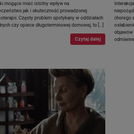
ki mogące mieć istotny wpływ na
Interakcj
czeństwo jak i skuteczność prowadzonej
niepożąd
oterapii. Częsty problem spotykany w oddziałach
chorego 
lnych czy opiece długoterminowej domowej, to […]
osłabieni
objawów 
Czytaj dalej
odmienne