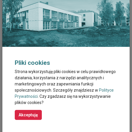
Marzec 2026
Luty 2026
Styczeń 2026
Grudzień 2025
Pliki cookies
Listopad 2025
Strona wykorzystuję pliki cookies w celu prawidłowego
Październik 2025
działania, korzystania z narzędzi analitycznych i
marketingowych oraz zapewniania funkcji
Wrzesień 2025
społecznościowych. Szczegóły znajdziesz w
Polityce
Prywatności
. Czy zgadzasz się na wykorzystywanie
plików cookies?
Sierpień 2025
Akceptuję
Październik 2023
Wrzesień 2023