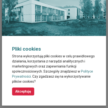
Marzec 2026
Luty 2026
Styczeń 2026
Grudzień 2025
Listopad 2025
Pliki cookies
Strona wykorzystuję pliki cookies w celu prawidłowego
Październik 2025
działania, korzystania z narzędzi analitycznych i
marketingowych oraz zapewniania funkcji
Wrzesień 2025
społecznościowych. Szczegóły znajdziesz w
Polityce
Prywatności
. Czy zgadzasz się na wykorzystywanie
Sierpień 2025
plików cookies?
Październik 2023
Akceptuję
Wrzesień 2023