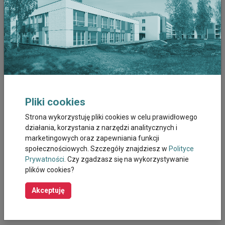
Marzec 2026
Luty 2026
Styczeń 2026
Grudzień 2025
Listopad 2025
Pliki cookies
Strona wykorzystuję pliki cookies w celu prawidłowego
Październik 2025
działania, korzystania z narzędzi analitycznych i
marketingowych oraz zapewniania funkcji
Wrzesień 2025
społecznościowych. Szczegóły znajdziesz w
Polityce
Prywatności
. Czy zgadzasz się na wykorzystywanie
Sierpień 2025
plików cookies?
Październik 2023
Akceptuję
Wrzesień 2023