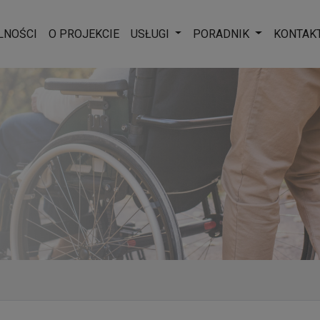
Rozwiń menu
Rozwiń men
LNOŚCI
O PROJEKCIE
USŁUGI
PORADNIK
KONTAK