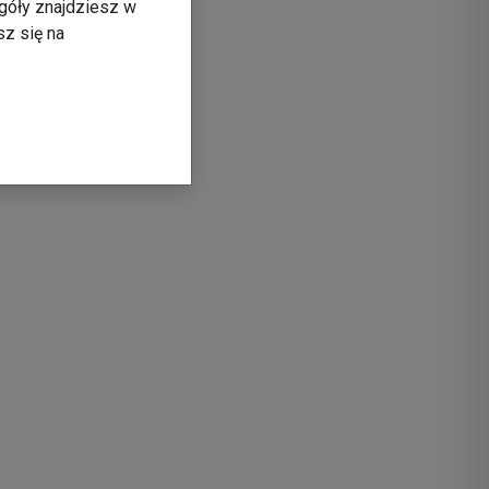
góły znajdziesz w
sz się na