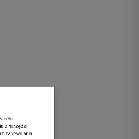
w celu
ia z narzędzi
raz zapewniania