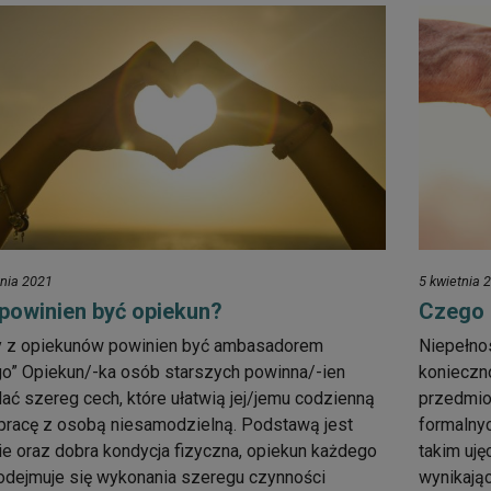
tnia 2021
5 kwietnia 
 powinien być opiekun?
Czego 
y z opiekunów powinien być ambasadorem
Niepełnos
o” Opiekun/-ka osób starszych powinna/-ien
konieczno
ać szereg cech, które ułatwią jej/jemu codzienną
przedmio
racę z osobą niesamodzielną. Podstawą jest
formalnyc
e oraz dobra kondycja fizyczna, opiekun każdego
takim uję
odejmuje się wykonania szeregu czynności
wynikają