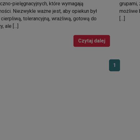
iczno-pielęgnacyjnych, które wymagają
grupami, 
ości. Niezwykle ważne jest, aby opiekun był
możliwe b
cierpliwą, tolerancyjną, wrażliwą, gotową do
[…]
, ale […]
Czytaj dalej
1