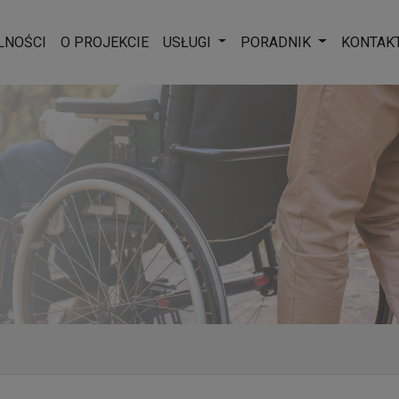
Rozwiń menu
Rozwiń men
LNOŚCI
O PROJEKCIE
USŁUGI
PORADNIK
KONTAK