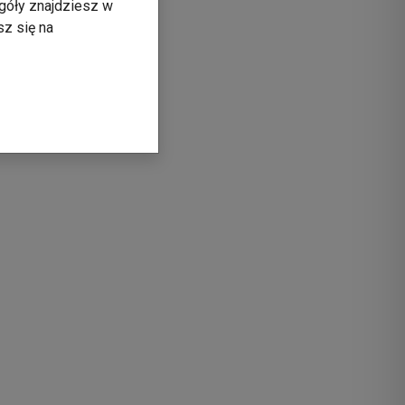
góły znajdziesz w
sz się na