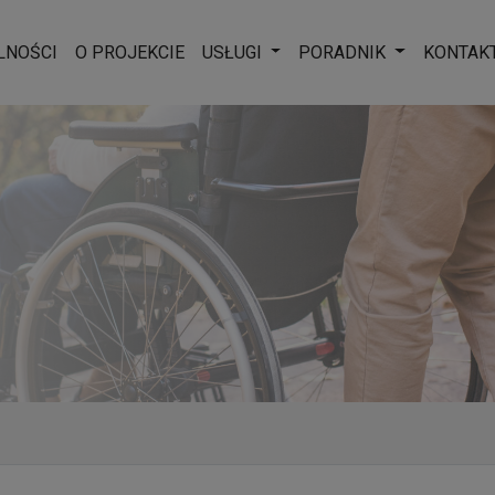
Rozwiń menu
Rozwiń men
LNOŚCI
O PROJEKCIE
USŁUGI
PORADNIK
KONTAK