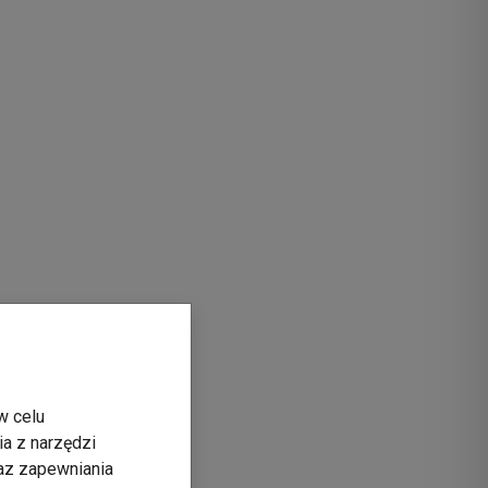
w celu
ia z narzędzi
raz zapewniania