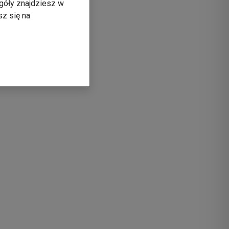
góły znajdziesz w
sz się na