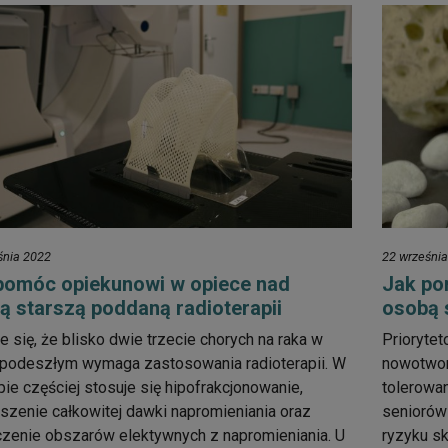
śnia 2022
22 wrześni
pomóc opiekunowi w opiece nad
Jak po
ą starszą poddaną radioterapii
osobą 
e się, że blisko dwie trzecie chorych na raka w
Prioryte
 podeszłym wymaga zastosowania radioterapii. W
nowotwor
upie częściej stosuje się hipofrakcjonowanie,
tolerowan
szenie całkowitej dawki napromieniania oraz
seniorów 
zenie obszarów elektywnych z napromieniania. U
ryzyku sk