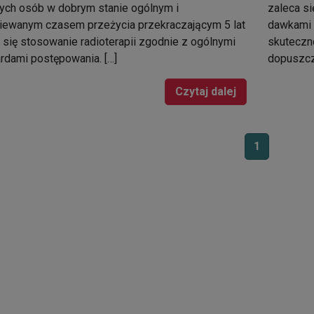
ych osób w dobrym stanie ogólnym i
zaleca si
iewanym czasem przeżycia przekraczającym 5 lat
dawkami 
 się stosowanie radioterapii zgodnie z ogólnymi
skuteczno
rdami postępowania. […]
dopuszcza
Czytaj dalej
1