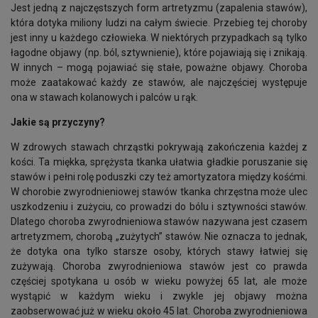
Jest jedną z najczęstszych form artretyzmu (zapalenia stawów),
która dotyka miliony ludzi na całym świecie. Przebieg tej choroby
jest inny u każdego człowieka. W niektórych przypadkach są tylko
łagodne objawy (np. ból, sztywnienie), które pojawiają się i znikają.
W innych – mogą pojawiać się stałe, poważne objawy. Choroba
może zaatakować każdy ze stawów, ale najczęściej występuje
ona w stawach kolanowych i palców u rąk.
Jakie są przyczyny?
W zdrowych stawach chrząstki pokrywają zakończenia każdej z
kości. Ta miękka, sprężysta tkanka ułatwia gładkie poruszanie się
stawów i pełni rolę poduszki czy też amortyzatora między kośćmi.
W chorobie zwyrodnieniowej stawów tkanka chrzęstna może ulec
uszkodzeniu i zużyciu, co prowadzi do bólu i sztywności stawów.
Dlatego choroba zwyrodnieniowa stawów nazywana jest czasem
artretyzmem, chorobą „zużytych” stawów. Nie oznacza to jednak,
że dotyka ona tylko starsze osoby, których stawy łatwiej się
zużywają. Choroba zwyrodnieniowa stawów jest co prawda
częściej spotykana u osób w wieku powyżej 65 lat, ale może
wystąpić w każdym wieku i zwykle jej objawy można
zaobserwować już w wieku około 45 lat. Choroba zwyrodnieniowa