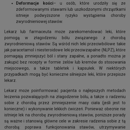
Deformacje kości
– u osób, które urodziły się ze
zdeformowanymi stawami lub uszkodzonymi chrząstkami
istnieje podwyższone ryzyko wystąpienia choroby
zwyrodnieniowej stawów.
Lekarz lub farmaceuta może zarekomendować leki, które
pomogą w złagodzeniu bólu związanego z chorobą
zwyrodnieniową stawów. Są wśród nich leki przeciwbólowe takie
jak paracetamol i niesteroidowe leki przeciwzapalne (NLPZ), które
pomagają zmniejszyć ból i stany zapalne, a ponadto można je
zakupić bez recepty w formie żelów lub kremów do stosowania
miejscowego, a także tabletek i kapsułek. W niektórych
przypadkach mogą być konieczne silniejsze leki, które przepisze
lekarz.
Lekarz może poinformować pacjenta o najlepszych metodach
leczenia pozwalających na złagodzenie bólu, a także o radzeniu
sobie z chorobą przez zmniejszenie masy ciała (jeśli jest to
konieczne) i wykonywanie lekkich ćwiczeń. Ponieważ obecnie nie
istnieje lek na chorobę zwyrodnieniową stawów, poniższe porady
są ważne i stanowią główne cele w zakresie radzenia sobie z tą
chorobą: poprawa funkcjonowania stawów, utrzymywanie