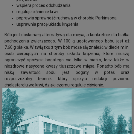
wspiera proces odchudzania
reguluje ciśnienie krwi
poprawia sprawność ruchową w chorobie Parkinsona
usprawnia pracę układu krążenia
Bób jest doskonałą alternatywą dla mięsa, a konkretnie dla białka
pochodzenia zwierzęcego. W 100 g ugotowanego bobu jest aż
7,60 g białka. W związku z tym bób może się znaleźć w diecie m.in.
osób cierpiących na choroby układu krążenia, które muszą
ograniczyć spożycie bogatego nie tylko w białko, lecz także w
niezdrowe nasycone kwasy tłuszczowe mięsa. Ponadto bób ma
niską zawartość sodu, jest bogaty w potas oraz
rozpuszczalny błonnik, który sprzyja redukcji poziomu
cholesterolu we krwi, dzięki czemu reguluje ciśnienie.
Bób jest pomocny w leczeniu zarówno niedokrwistości
mikrocytarnej – będącej konsekwencją niedoboru żelaza, jak i
anemii megaloblastycznej, spowodowanej niedoborem kwasu
foliowego i witaminy B12. Zarówno żelazo, jak i kwas foliowy są
niezbędne w procesie produkcji krwinek czerwonych, które są
odpowiedzialne za transport tlenu do wszystkich komórek w
organizmie. W przypadku obu rodzajów niedokrwistości proces