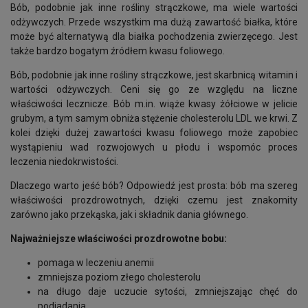
Bób, podobnie jak inne rośliny strączkowe, ma wiele wartości
odżywczych. Przede wszystkim ma dużą zawartość białka, które
może być alternatywą dla białka pochodzenia zwierzęcego. Jest
także bardzo bogatym źródłem kwasu foliowego.
Bób, podobnie jak inne rośliny strączkowe, jest skarbnicą witamin i
wartości odżywczych. Ceni się go ze względu na liczne
właściwości lecznicze. Bób m.in. wiąże kwasy żółciowe w jelicie
grubym, a tym samym obniża stężenie cholesterolu LDL we krwi. Z
kolei dzięki dużej zawartości kwasu foliowego może zapobiec
wystąpieniu wad rozwojowych u płodu i wspomóc proces
leczenia niedokrwistości.
Dlaczego warto jeść bób? Odpowiedź jest prosta: bób ma szereg
właściwości prozdrowotnych, dzięki czemu jest znakomity
zarówno jako przekąska, jak i składnik dania głównego.
Najważniejsze właściwości prozdrowotne bobu:
pomaga w leczeniu anemii
zmniejsza poziom złego cholesterolu
na długo daje uczucie sytości, zmniejszając chęć do
podjadania