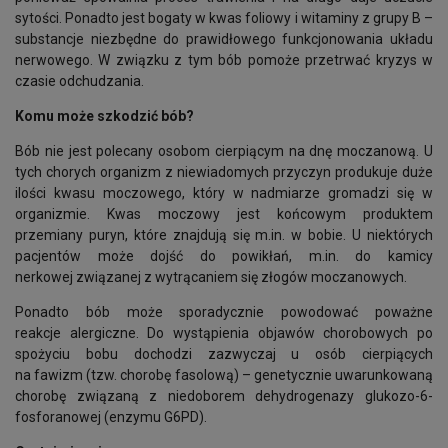
sytości. Ponadto jest bogaty w kwas foliowy i witaminy z grupy B –
substancje niezbędne do prawidłowego funkcjonowania układu
nerwowego. W związku z tym bób pomoże przetrwać kryzys w
czasie odchudzania.
Komu może szkodzić bób?
Bób nie jest polecany osobom cierpiącym na dnę moczanową. U
tych chorych organizm z niewiadomych przyczyn produkuje duże
ilości kwasu moczowego, który w nadmiarze gromadzi się w
organizmie. Kwas moczowy jest końcowym produktem
przemiany puryn, które znajdują się m.in. w bobie. U niektórych
pacjentów może dojść do powikłań, m.in. do kamicy
nerkowej związanej z wytrącaniem się złogów moczanowych.
Ponadto bób może sporadycznie powodować poważne
reakcje alergiczne. Do wystąpienia objawów chorobowych po
spożyciu bobu dochodzi zazwyczaj u osób cierpiących
na fawizm (tzw. chorobę fasolową) – genetycznie uwarunkowaną
chorobę związaną z niedoborem dehydrogenazy glukozo-6-
fosforanowej (enzymu G6PD).