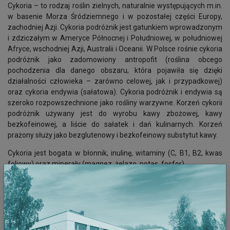
Cykoria – to rodzaj roślin zielnych, naturalnie występujących m.in.
w basenie Morza Śródziemnego i w pozostałej części Europy,
zachodniej Azji. Cykoria podróżnik jest gatunkiem wprowadzonym
i zdziczałym w Ameryce Północnej i Południowej, w południowej
Afryce, wschodniej Azji, Australii i Oceanii. W Polsce rośnie cykoria
podróżnik jako zadomowiony antropofit (roślina obcego
pochodzenia dla danego obszaru, która pojawiła się dzięki
działalności człowieka – zarówno celowej, jak i przypadkowej)
oraz cykoria endywia (sałatowa). Cykoria podróżnik i endywia są
szeroko rozpowszechnione jako rośliny warzywne. Korzeń cykorii
podróżnik używany jest do wyrobu kawy zbożowej, kawy
bezkofeinowej, a liście do sałatek i dań kulinarnych. Korzeń
prażony służy jako
bezglutenowy i bezkofeinowy substytut kawy.
Cykoria jest bogata w błonnik, inulinę, witaminy (C, B1, B2, kwas
foliowy) oraz minerały (magnez, żelazo, potas, fosfor).
Cykoria to wartościowe warzywo, które łączy walory smakowe z
licznymi korzyściami zdrowotnymi, dlatego warto włączyć ją do
codziennej diety.
Cykoria jest zdrowym dodatkiem do diety, szczególnie dla osób z