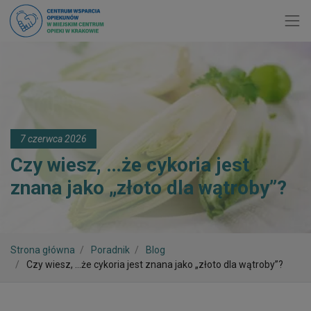
Toggl
7 czerwca 2026
Czy wiesz, …że cykoria jest
znana jako „złoto dla wątroby”?
Strona główna
Poradnik
Blog
Czy wiesz, …że cykoria jest znana jako „złoto dla wątroby”?