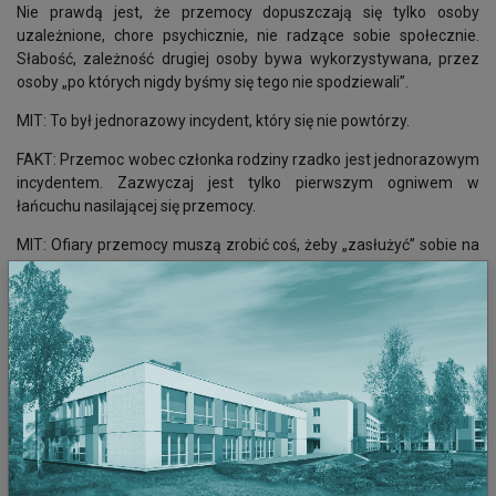
Nie prawdą jest, że przemocy dopuszczają się tylko osoby
uzależnione, chore psychicznie, nie radzące sobie społecznie.
Słabość, zależność drugiej osoby bywa wykorzystywana, przez
osoby „po których nigdy byśmy się tego nie spodziewali”.
MIT: To był jednorazowy incydent, który się nie powtórzy.
FAKT: Przemoc wobec członka rodziny rzadko jest jednorazowym
incydentem. Zazwyczaj jest tylko pierwszym ogniwem w
łańcuchu nasilającej się przemocy.
MIT: Ofiary przemocy muszą zrobić coś, żeby „zasłużyć” sobie na
przemoc.
FAKT: Nikt nie zasługuje na zniewagi i bicie. Wielu sprawców
przemocy stawia swoim ofiarom absurdalne wymagania i
oczekuje od nich rzeczy niewykonalnych. Dla sprawcy każdy
pretekst jest dobry.
MIT: Proszenie dzieci o pieniądze, występowanie o alimenty jest
poniżające.
FAKT: Obowiązek alimentacyjny dotyczy dorosłych dzieci
rodziców, którzy znaleźli się w trudnej sytuacji życiowej. Instytucje