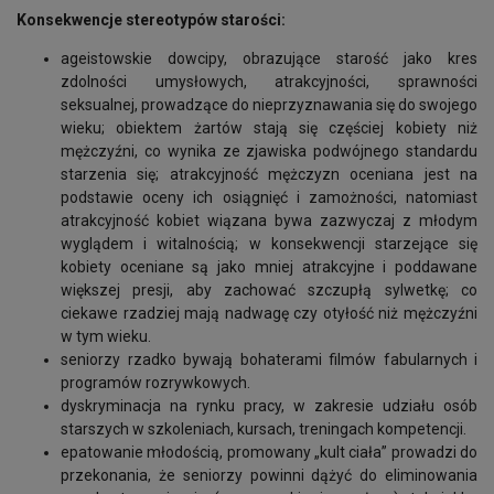
Konsekwencje stereotypów starości:
ageistowskie dowcipy, obrazujące starość jako kres
zdolności umysłowych, atrakcyjności, sprawności
seksualnej, prowadzące do nieprzyznawania się do swojego
wieku; obiektem żartów stają się częściej kobiety niż
mężczyźni, co wynika ze zjawiska podwójnego standardu
starzenia się; atrakcyjność mężczyzn oceniana jest na
podstawie oceny ich osiągnięć i zamożności, natomiast
atrakcyjność kobiet wiązana bywa zazwyczaj z młodym
wyglądem i witalnością; w konsekwencji starzejące się
kobiety oceniane są jako mniej atrakcyjne i poddawane
większej presji, aby zachować szczupłą sylwetkę; co
ciekawe rzadziej mają nadwagę czy otyłość niż mężczyźni
w tym wieku.
seniorzy rzadko bywają bohaterami filmów fabularnych i
programów rozrywkowych.
dyskryminacja na rynku pracy, w zakresie udziału osób
starszych w szkoleniach, kursach, treningach kompetencji.
epatowanie młodością, promowany „kult ciała” prowadzi do
przekonania, że seniorzy powinni dążyć do eliminowania