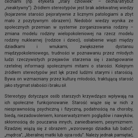
cechami (np. etykieta „stary człowiek” – cecha/atrybut
„nieaktywny”). Źródłem stereotypów jest brak adekwatnej wiedzy
(kojarzenie starości pejoratywnie z licznymi patologiami a zbyt
mało z pozytywnym obrazem). Niedobór wiedzy wynika ze
społecznych przemian w systemie zorganizowania rodziny –
zmiana modelu rodziny wielopokoleniowej na rzecz modelu
rodziny nuklearnej (rodzice i dzieci), osłabienie więzi między
dziadkami i wnukami, zwiększenie dystansu
międzypokoleniowego, trudności w poznawaniu przez młodych
ludzi rzeczywistych przejawów starzenia się i zastępowanie
rzetelnej informacji społecznymi mitami o starości. Kolejnym
źródłem stereotypów jest lęk przed ludźmi starymi i starością.
Bywa on wzmacniany przez kulturę młodości, traktującą starość
jako stygmat słabości i braku sił.
Stereotypy dotyczące osób starszych krzywdząco wpływają na
ich społeczne funkcjonowanie. Starość wiąże się w nich z
niesprawnością psychiczną i fizyczną, podatnością na choroby,
biedą, niezadowoleniem, konserwatyzmem poglądów i nawyków,
skłonnością do pouczania innych, zaniedbaniem, pesymizmem.
Rzadziej wiążą się z obrazem „wzorowego dziadka lub babci”,
„mędrca”, „liberalnej matki lub ojca rodu”. Należy jednak pamiętać,