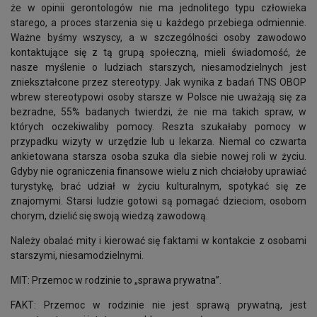
że w opinii gerontologów nie ma jednolitego typu człowieka
starego, a proces starzenia się u każdego przebiega odmiennie.
Ważne byśmy wszyscy, a w szczególności osoby zawodowo
kontaktujące się z tą grupą społeczną, mieli świadomość, że
nasze myślenie o ludziach starszych, niesamodzielnych jest
zniekształcone przez stereotypy. Jak wynika z badań TNS OBOP
wbrew stereotypowi osoby starsze w Polsce nie uważają się za
bezradne, 55% badanych twierdzi, że nie ma takich spraw, w
których oczekiwaliby pomocy. Reszta szukałaby pomocy w
przypadku wizyty w urzędzie lub u lekarza. Niemal co czwarta
ankietowana starsza osoba szuka dla siebie nowej roli w życiu.
Gdyby nie ograniczenia finansowe wielu z nich chciałoby uprawiać
turystykę, brać udział w życiu kulturalnym, spotykać się ze
znajomymi. Starsi ludzie gotowi są pomagać dzieciom, osobom
chorym, dzielić się swoją wiedzą zawodową.
Należy obalać mity i kierować się faktami w kontakcie z osobami
starszymi, niesamodzielnymi.
MIT: Przemoc w rodzinie to „sprawa prywatna”.
FAKT: Przemoc w rodzinie nie jest sprawą prywatną, jest