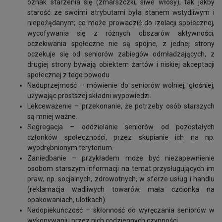
oznak starzenia się (zmarszczki, siwe włosy), tak jakby
starość ze swoimi atrybutami była stanem wstydliwym i
niepożądanym; co może prowadzić do izolacji społecznej,
wycofywania się z różnych obszarów aktywności;
oczekiwania społeczne nie są spójne, z jednej strony
oczekuje się od seniorów zabiegów odmładzających, z
drugiej strony bywają obiektem żartów i niskiej akceptacji
społecznej z tego powodu.
Naduprzejmość – mówienie do seniorów wolniej, głośniej,
używając prostszej składni wypowiedzi.
Lekceważenie – przekonanie, że potrzeby osób starszych
są mniej ważne.
Segregacja – oddzielanie seniorów od pozostałych
członków społeczności, przez skupianie ich na np.
wyodrębnionym terytorium.
Zaniedbanie – przykładem może być niezapewnienie
osobom starszym informacji na temat przysługujących im
praw, np. socjalnych, zdrowotnych, w sferze usług i handlu
(reklamacja wadliwych towarów, mała czcionka na
opakowaniach, ulotkach).
Nadopiekuńczość – skłonność do wyręczania seniorów w
wykonywaniu przez nich codziennych czynności.