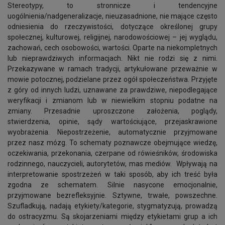
Stereotypy, to stronnicze i tendencyjne
uogólnienia/nadgeneralizacje, nieuzasadnione, nie mające często
odniesienia do rzeczywistości, dotyczące określonej grupy
społecznej, kulturowej, religijnej, narodowościowej – jej wyglądu,
zachowań, cech osobowości, wartości. Oparte na niekompletnych
lub nieprawdziwych informacjach. Nikt nie rodzi się z nimi.
Przekazywane w ramach tradycji, artykułowane przeważnie w
mowie potocznej, podzielane przez ogół społeczeństwa. Przyjęte
z góry od innych ludzi, uznawane za prawdziwe, niepodlegające
weryfikacji i zmianom lub w niewielkim stopniu podatne na
zmiany. Przesadnie uproszczone założenia, poglądy,
stwierdzenia, opinie, sądy wartościujące, przejaskrawione
wyobrażenia. Niepostrzeżenie, automatycznie przyjmowane
przez nasz mózg. To schematy poznawcze obejmujące wiedzę,
oczekiwania, przekonania, czerpane od rówieśników, środowiska
rodzinnego, nauczycieli, autorytetów, mas mediów. Wpływają na
interpretowanie spostrzeżeń w taki sposób, aby ich treść była
zgodna ze schematem. Silnie nasycone emocjonalnie,
przyjmowane bezrefleksyjnie. Sztywne, trwałe, powszechne.
Szufladkują, nadają etykiety/kategorie, stygmatyzują, prowadzą
do ostracyzmu. Są skojarzeniami między etykietami grup a ich