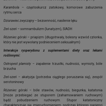
Karambola
– częstoskurcz zatokowy, komorowe zaburzenia
rytmu serca
Dziurawiec zwyczajny
– bezsenność, nasilenie lęku
Żeń-szeń
– somnambulizm (lunatyzm), SIADH
Różeniec górski
– priapizm (długotrwały, bolesny wzwód członka,
który nie jest wywołany podnieceniem seksualnym)
Interakcje rysperydonu z suplementami diety oraz lekami
roślinnymi:
Ostropest plamisty –
zapalenie trzustki, nudności, wymioty, bóle
brzucha
Żeń-szeń –
akatyzja (potrzeba ciągłego poruszania się), zespół
serotoninowy
Różeniec górski –
bóle stawów, nudności, biegunka, katatonia
[może przebiegać ze stuporem (zahamowaniem ruchowym)
bądź pobudzeniem ruchowym. Stupor katatoniczny
charakteryzuje się znieruchomieniem, podczas którego pacjenci