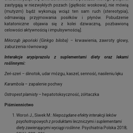
zastygają w niezwykłych pozach (giętkośc woskowa), nie mówią
(mutyzm) bądź wykonują wciąż ten sam ruch (stereotypia),
odmawiają przyjmowania posiłków i płynów. Pobudzenie
katatoniczne objawia się z kolei dziwaczną, pozbawioną
celowości aktywnością i impulsywnością].
Miłorząb japoński (Ginkgo biloba) –
krwawienia, zawroty głowy,
zaburzenia równowagi
Interakcje arypiprazolu z suplementami diety oraz lekami
roślinnymi:
Żeń-szeń –
ślinotok, udar mózgu, kaszel, senność, nasileniu lęku
Karambola
– zapalenie pochwy
Ostropest plamisty
– hepatotoksyczność, żółtaczka
Piśmiennictwo
Woroń J., Siwek M.:
Niepożądane efekty interakcji leków
psychotropowych z produktami leczniczymi i suplementami
diety zawierającymi wyciągi roślinne.
Psychiatria Polska 2018;