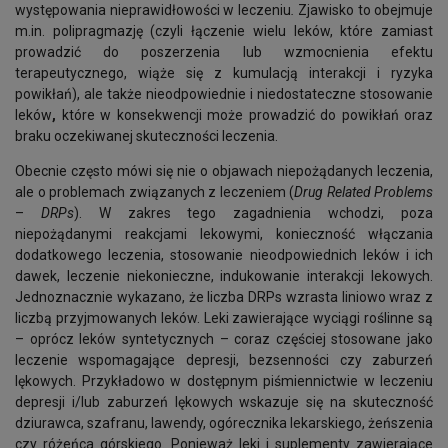
występowania nieprawidłowości w leczeniu
.
Zjawisko to obejmuje
m.in. polipragmazję (czyli łączenie wielu leków, które zamiast
prowadzić do poszerzenia lub wzmocnienia efektu
terapeutycznego, wiąże się z kumulacją interakcji i ryzyka
powikłań), ale także nieodpowiednie i niedostateczne stosowanie
leków
,
które w konsekwencji może prowadzić do powikłań oraz
braku oczekiwanej skuteczności leczenia.
Obecnie często mówi się nie o objawach niepożądanych leczenia,
ale o problemach związanych z leczeniem (
Drug Related Problems
–
DRPs
). W zakres tego zagadnienia wchodzi, poza
niepożądanymi reakcjami lekowymi, konieczność włączania
dodatkowego leczenia, stosowanie nieodpowiednich leków i ich
dawek, leczenie niekonieczne, indukowanie interakcji lekowych.
Jednoznacznie wykazano, że liczba DRPs wzrasta liniowo wraz z
liczbą przyjmowanych leków. Leki zawierające wyciągi roślinne są
– oprócz leków syntetycznych – coraz częściej stosowane jako
leczenie wspomagające depresji, bezsenności czy zaburzeń
lękowych. Przykładowo w dostępnym piśmiennictwie w leczeniu
depresji i/lub zaburzeń lękowych wskazuje się na skuteczność
dziurawca, szafranu, lawendy, ogórecznika lekarskiego, żeńszenia
czy różeńca górskiego. Ponieważ leki i suplementy zawierające