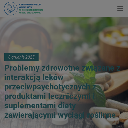
Toggl
8 grudnia 2025
Problemy zdrowotne związane z
interakcją leków
przeciwpsychotycznych z
produktami leczniczymi i
suplementami diety
zawierającymi wyciągi roślinne