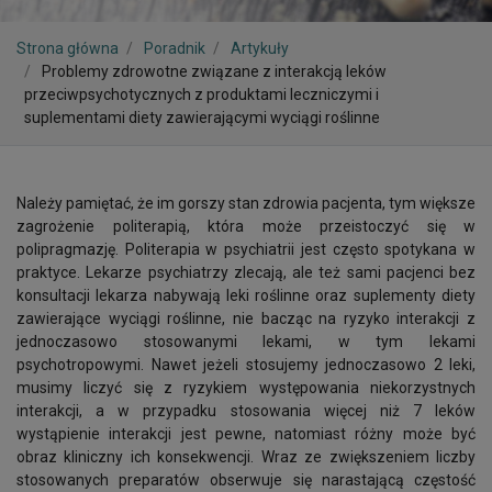
Strona główna
Poradnik
Artykuły
Problemy zdrowotne związane z interakcją leków
przeciwpsychotycznych z produktami leczniczymi i
suplementami diety zawierającymi wyciągi roślinne
Należy pamiętać, że im gorszy stan zdrowia pacjenta, tym większe
zagrożenie politerapią, która może przeistoczyć się w
polipragmazję. Politerapia w psychiatrii jest często spotykana w
praktyce. Lekarze psychiatrzy zlecają, ale też sami pacjenci bez
konsultacji lekarza nabywają leki roślinne oraz suplementy diety
zawierające wyciągi roślinne, nie bacząc na ryzyko interakcji z
jednoczasowo stosowanymi lekami, w tym lekami
psychotropowymi. Nawet jeżeli stosujemy jednoczasowo 2 leki,
musimy liczyć się z ryzykiem występowania niekorzystnych
interakcji, a w przypadku stosowania więcej niż 7 leków
wystąpienie interakcji jest pewne, natomiast różny może być
obraz kliniczny ich konsekwencji. Wraz ze zwiększeniem liczby
stosowanych preparatów obserwuje się narastającą częstość