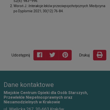
52(6): 983–996.
Woroń J.:
Interakcje leków przeciwpsychotycznych
. Medycyna
po Dyplomie 2021; 30(12):76-84.
Udostępnij
Drukuj
Dane kontaktowe
Miejskie Centrum Opieki dla Osób Starszych,
Przewlekle Niepełnosprawnych oraz
Niesamodzielnych w Krakowie
ul. Wielicka 267, 30-663 Kraków