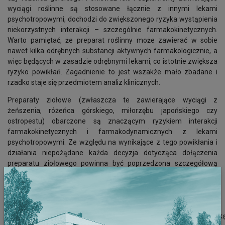
wyciągi roślinne są stosowane łącznie z innymi lekami
psychotropowymi, dochodzi do zwiększonego ryzyka wystąpienia
niekorzystnych interakcji – szczególnie farmakokinetycznych.
Warto pamiętać, że preparat roślinny może zawierać w sobie
nawet kilka odrębnych substancji aktywnych farmakologicznie, a
więc będących w zasadzie odrębnymi lekami, co istotnie zwiększa
ryzyko powikłań. Zagadnienie to jest wszakże mało zbadane i
rzadko staje się przedmiotem analiz klinicznych.
Preparaty ziołowe (zwłaszcza te zawierające wyciągi z
żeńszenia, różeńca górskiego, miłorzębu japońskiego czy
ostropestu) obarczone są znaczącym ryzykiem interakcji
farmakokinetycznych i farmakodynamicznych z lekami
psychotropowymi. Ze względu na wynikające z tego powikłania i
działania niepożądane każda decyzja dotycząca dołączenia
preparatu ziołowego powinna być poprzedzona szczegółową
analizą bezpieczeństwa oraz bilansu korzyści i ryzyka. Jako że
niepożądane interakcje występują dość często i są poważne
(krwawienia, dystonia, nadmierna sedacja, zapalenie trzustki,
zespół serotoninowy –
stan wywołany nadmiarem serotoniny, objawiający się m.in. gorączk