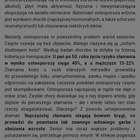
alkohol), zbyt mała aktywność fizyczna i niewystarczająca
ekspozycja na światło słoneczne. Natomiast osteoporoza wtórna
jest wynikiem chorób (najczęściej hormonalnych, a także schorzeń
reumatycznych) lub stosowania niektórych leków.
Niestety, osteoporoza to powszechny problem wśród seniorów.
Często rozwija się bez objawów, dlatego nazywa się ją „cichym
złodziejem kości”. Według badań choroba ta dotyka co trzecią
kobietę po menopauzie.
U pań po 50. roku życia ryzyko złamania
w wyniku osteoporozy sięga 40%, a u mężczyzn 13-22%
.
Złamania kości u osób starszych nierzadko prowadzą
do przewlekłego bólu, unieruchomienia, zaniku mięśni i spadku
odporności na zakażenia. Leczenie powikłań osteoporozy często
jest skomplikowane. Osteoporoza najczęściej w ogóle nie daje o
sobie znać. Zwykle chory dowiaduje się o niej dopiero wtedy, gdy
dojdzie do pierwszego złamania – ale i wtedy łatwo ten stan
rzeczy zbagatelizować. Dlaczego? Z powodu umiejscowienia
złamań.
Najczęściej złamaniu ulegają bowiem kręgi, co
prowadzi do powstania tak zwanego wdowiego garbu i
obniżenia wzrostu
. Senior ma coraz większe problemy z
poruszaniem się, potrzebuje pomocy innych. W efekcie pogarsza