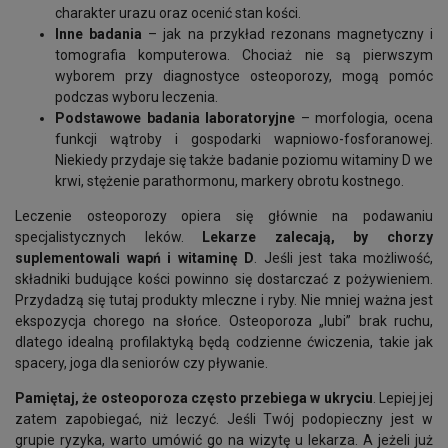
charakter urazu oraz ocenić stan kości.
Inne badania
– jak na przykład rezonans magnetyczny i
tomografia komputerowa. Chociaż nie są pierwszym
wyborem przy diagnostyce osteoporozy, mogą pomóc
podczas wyboru leczenia.
Podstawowe badania laboratoryjne
– morfologia, ocena
funkcji wątroby i gospodarki wapniowo-fosforanowej.
Niekiedy przydaje się także badanie poziomu witaminy D we
krwi, stężenie parathormonu, markery obrotu kostnego.
Leczenie osteoporozy opiera się głównie na podawaniu
specjalistycznych leków.
Lekarze zalecają, by chorzy
suplementowali wapń i witaminę D
. Jeśli jest taka możliwość,
składniki budujące kości powinno się dostarczać z pożywieniem.
Przydadzą się tutaj produkty mleczne i ryby. Nie mniej ważna jest
ekspozycja chorego na słońce. Osteoporoza „lubi” brak ruchu,
dlatego idealną profilaktyką będą codzienne ćwiczenia, takie jak
spacery, joga dla seniorów czy pływanie.
Pamiętaj, że osteoporoza często przebiega w ukryciu
. Lepiej jej
zatem zapobiegać, niż leczyć. Jeśli Twój podopieczny jest w
grupie ryzyka, warto umówić go na wizytę u lekarza. A jeżeli już