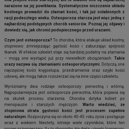
narażone na jej powikłania. Systematyczne niszczenie układu
kostnego prowadzi do złamań kości, i tak już osłabionych z
racji podeszłego wieku. Osteoporoza starcza jest więc jedną z
najbardziej podstępnych chorób seniorów. Poznaj jej objawy i
dowiedz się, jak chronić podopiecznego przed urazami.
Czym jest osteoporoza?
To choroba, która atakuje układ kostny,
stopniowo zmniejszając gęstość kości i zaburzając spójność
tkanek. W efekcie szkielet staje się bardziej podatny na złamania
– mogą one wystąpić już przy niewielkich obciążeniach.
Takie
urazy nazywa się złamaniami osteoporotycznymi
. Dotyczą one
najczęściej kości kręgosłupa, przedramienia oraz szyjki kości
udowej, ale mogą także rozszerzać się na inne części szkieletu.
Wyróżniamy dwa rodzaje osteoporozy: pierwotną i wtórną.
Najpopularniejsza jest osteoporoza pierwotna, która pojawia się
na skutek procesu starzenia. Choroba dotyka kobiet po
menopauzie i starszych mężczyzn.
Warto wiedzieć, że
stopniowa utrata gęstości kości jest procesem zupełnie
naturalnym
. Rozpoczyna się on około 40-45. roku życia i postępuje
wraz z wiekiem. Niestety, istnieje wiele czynników, które ten
proces przyspieszają. Są to chociażby zła dieta, używki (papierosy,