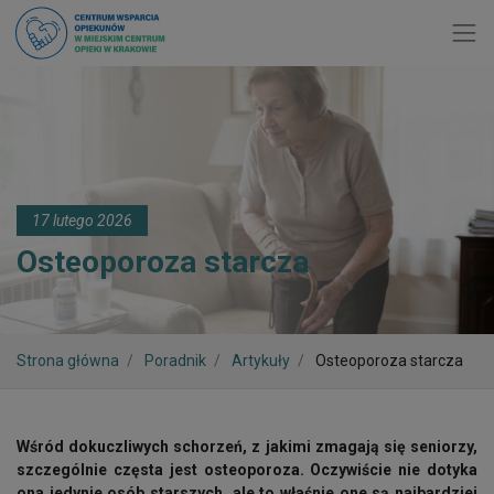
Toggl
17 lutego 2026
Osteoporoza starcza
Strona główna
Poradnik
Artykuły
Osteoporoza starcza
Wśród dokuczliwych schorzeń, z jakimi zmagają się seniorzy,
szczególnie częsta jest osteoporoza. Oczywiście nie dotyka
ona jedynie osób starszych, ale to właśnie one są najbardziej