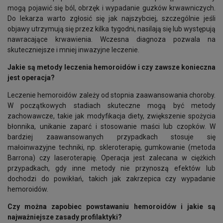
mogą pojawić się ból, obrzęk i wypadanie guzków krwawniczych.
Do lekarza warto zgłosić się jak najszybciej, szczególnie jeśli
objawy utrzymują się przez kilka tygodni, nasilają się lub występują
nawracające krwawienia. Wczesna diagnoza pozwala na
skuteczniejsze i mniej inwazyjne leczenie.
Jakie są metody leczenia hemoroidów i czy zawsze konieczna
jest operacja?
Leczenie hemoroidów zależy od stopnia zaawansowania choroby.
W początkowych stadiach skuteczne mogą być metody
zachowawcze, takie jak modyfikacja diety, zwiększenie spożycia
błonnika, unikanie zaparć i stosowanie maści lub czopków. W
bardziej zaawansowanych przypadkach stosuje się
małoinwazyjne techniki, np. skleroterapię, gumkowanie (metoda
Barrona) czy laseroterapię. Operacja jest zalecana w ciężkich
przypadkach, gdy inne metody nie przynoszą efektów lub
dochodzi do powikłań, takich jak zakrzepica czy wypadanie
hemoroidów.
Czy można zapobiec powstawaniu hemoroidów i jakie są
najważniejsze zasady profilaktyki?