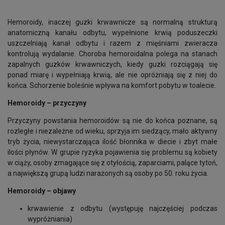
Hemoroidy, inaczej guzki krwawnicze są normalną strukturą
anatomiczną kanału odbytu, wypełnione krwią poduszeczki
uszczelniają kanał odbytu i razem z mięśniami zwieracza
kontrolują wydalanie. Choroba hemoroidalna polega na stanach
zapalnych guzków krwawniczych, kiedy guzki rozciągają się
ponad miarę i wypełniają krwią, ale nie opróżniają się z niej do
końca. Schorzenie boleśnie wpływa na komfort pobytu w toalecie.
Hemoroidy – przyczyny
Przyczyny powstania hemoroidów są nie do końca poznane, są
rozległe i niezależne od wieku, sprzyja im siedzący, mało aktywny
tryb życia, niewystarczająca ilość błonnika w diecie i zbyt małe
ilości płynów. W grupie ryzyka pojawienia się problemu są kobiety
w ciąży, osoby zmagające się z otyłością, zaparciami, palące tytoń,
a największą grupą ludzi narażonych są osoby po 50. roku życia.
Hemoroidy – objawy
krwawienie z odbytu (występuję najczęściej podczas
wypróżniania)