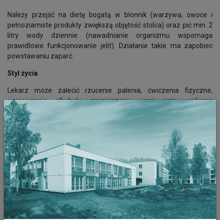
Należy przejść na dietę bogatą w błonnik (warzywa, owoce i
pełnoziarniste produkty zwiększą objętość stolca) oraz pić min. 2
litry wody dziennie (nawadnianie organizmu wspomaga
prawidłowe funkcjonowanie jelit). Działanie takie ma zapobiec
powstawaniu zaparć.
Styl życia
Lekarz może zalecić rzucenie palenia, ćwiczenia fizyczne,
ograniczenie alkoholu, zmniejszenie wagi ciała, unikania
długotrwałego siedzenia, regularne przerwy podczas siedzenia,
które pomagają unikać nadmiernego ciśnienia w okolicy odbytu.
Zalecenia higieniczne
Noszenie odpowiedniej bielizny: bawełnianej, luźnej, dbanie o
higienę intymną.
Nasiadówki
Nasiadówki, czyli tzw. kąpiele ziołowe.
Leki