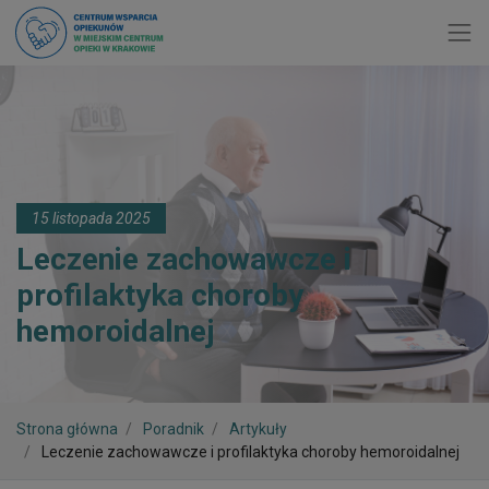
Toggl
15 listopada 2025
Leczenie zachowawcze i
profilaktyka choroby
hemoroidalnej
Strona główna
Poradnik
Artykuły
Leczenie zachowawcze i profilaktyka choroby hemoroidalnej