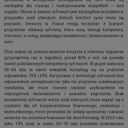
niezbędna dla rozwoju i funkcjonowania wszystkich – bez
wyjątku. Obycie w świecie cyfrowym jest szczególnie przydatne w
przypadku osób starszych, których komfort życia może się
poprawić. Seniorzy w Polsce mogą korzystać z licznych
programów edukacji cyfrowej, które uczą obsługi komputera,
internetu i e-usług, zwiększając niezależność i bezpieczeństwo w
sieci.
Choć więcej niż połowa seniorów korzysta z internetu regularnie
(przynajmniej raz w tygodniu), ponad 85% z nich nie posiada
nawet podstawowych kompetencji cyfrowych. W grupie wiekowej
55–64 lata te same wskaźniki kształtują się na poziomie
odpowiednio 75% i 69%. Korzystanie z technologii cyfrowych bez
odpowiednich umiejętności nie tylko nie przyniesie oczekiwanych
rezultatów, ale może również narażać użytkowników na
nieprzyjemne doświadczenia i poważne zagrożenia. Brak
kompetencji cyfrowych wśród osób starszych może wiązać się z
ryzykiem dla ich bezpieczeństwa finansowego, osobistego i
wizerunkowego, może prowadzić do izolacji społecznej i narażać
seniorów na oszustwa finansowe lub dezinformację. W 2023 roku
tylko 13% osób w wieku 65–74 lata posiadało podstawowe