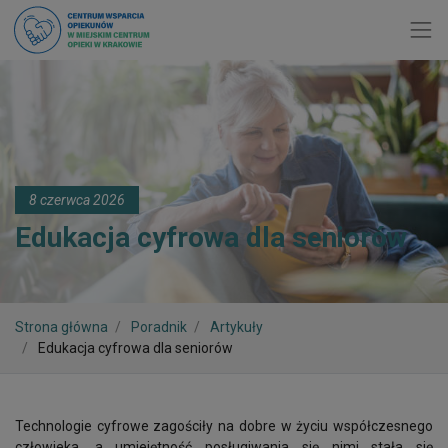
Toggl
8 czerwca 2026
Edukacja cyfrowa dla seniorów
Strona główna
Poradnik
Artykuły
Edukacja cyfrowa dla seniorów
Technologie cyfrowe zagościły na dobre w życiu współczesnego
człowieka, a umiejętność posługiwania się nimi stała się