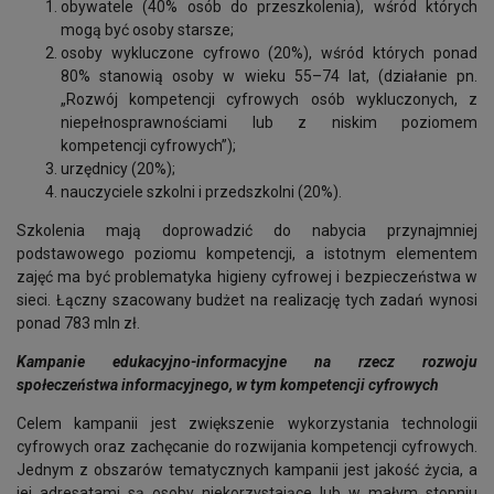
obywatele (40% osób do przeszkolenia), wśród których
mogą być osoby starsze;
osoby wykluczone cyfrowo (20%), wśród których ponad
80% stanowią osoby w wieku 55–74 lat, (działanie pn.
„Rozwój kompetencji cyfrowych osób wykluczonych, z
niepełnosprawnościami lub z niskim poziomem
kompetencji cyfrowych”);
urzędnicy (20%);
nauczyciele szkolni i przedszkolni (20%).
Szkolenia mają doprowadzić do nabycia przynajmniej
podstawowego poziomu kompetencji, a istotnym elementem
zajęć ma być problematyka higieny cyfrowej i bezpieczeństwa w
sieci. Łączny szacowany budżet na realizację tych zadań wynosi
ponad 783 mln zł.
Kampanie edukacyjno-informacyjne na rzecz rozwoju
społeczeństwa informacyjnego, w tym kompetencji cyfrowych
Celem kampanii jest zwiększenie wykorzystania technologii
cyfrowych oraz zachęcanie do rozwijania kompetencji cyfrowych.
Jednym z obszarów tematycznych kampanii jest jakość życia, a
jej adresatami są osoby niekorzystające lub w małym stopniu