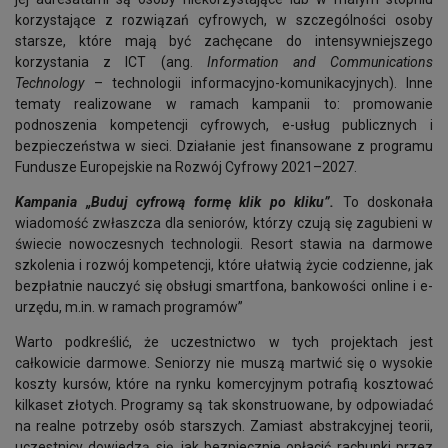
korzystające z rozwiązań cyfrowych, w szczególności osoby
starsze, które mają być zachęcane do intensywniejszego
korzystania z ICT (ang.
Information and Communications
Technology
– technologii informacyjno-komunikacyjnych). Inne
tematy realizowane w ramach kampanii to: promowanie
podnoszenia kompetencji cyfrowych, e-usług publicznych i
bezpieczeństwa w sieci. Działanie jest finansowane z programu
Fundusze Europejskie na Rozwój Cyfrowy 2021–2027.
Kampania „Buduj cyfrową formę klik po kliku”.
To doskonała
wiadomość zwłaszcza dla seniorów, którzy czują się zagubieni w
świecie nowoczesnych technologii. Resort stawia na darmowe
szkolenia i rozwój kompetencji, które ułatwią życie codzienne, jak
bezpłatnie nauczyć się obsługi smartfona, bankowości online i e-
urzędu, m.in. w ramach programów”
Warto podkreślić, że uczestnictwo w tych projektach jest
całkowicie darmowe. Seniorzy nie muszą martwić się o wysokie
koszty kursów, które na rynku komercyjnym potrafią kosztować
kilkaset złotych. Programy są tak skonstruowane, by odpowiadać
na realne potrzeby osób starszych. Zamiast abstrakcyjnej teorii,
uczestnicy dowiedzą się, jak bezpiecznie opłacić rachunki przez