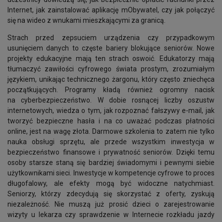
Internet, jak zainstalować aplikację mObywatel, czy jak połączyć
się na wideo z wnukami mieszkającymi za granicą.
Strach przed zepsuciem urządzenia czy przypadkowym
usunięciem danych to częste bariery blokujące seniorów. Nowe
projekty edukacyjne mają ten
strach oswoić. Edukatorzy mają
tłumaczyć zawiłości cyfrowego świata prostym, zrozumiałym
językiem, unikając technicznego żargonu, który często zniechęca
początkujących. Programy kładą również ogromny nacisk
na cyberbezpieczeństwo. W dobie rosnącej liczby oszustw
internetowych, wiedza o tym, jak rozpoznać fałszywy e-mail, jak
tworzyć bezpieczne hasła i na co uważać podczas płatności
online, jest na wagę złota. Darmowe szkolenia to zatem nie tylko
nauka obsługi sprzętu, ale przede wszystkim inwestycja w
bezpieczeństwo finansowe i prywatność seniorów. Dzięki temu
osoby starsze staną się bardziej świadomymi i pewnymi siebie
użytkownikami sieci. Inwestycje w kompetencje cyfrowe to proces
długofalowy, ale efekty mogą być widoczne natychmiast.
Seniorzy, którzy zdecydują się skorzystać z oferty, zyskują
niezależność. Nie muszą już prosić dzieci o zarejestrowanie
wizyty u lekarza czy sprawdzenie w Internecie rozkładu jazdy