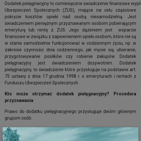
Dodatek pielęgnacyjny to comiesięczne świadczenie finansowe wyp
Ubezpieczeń Społecznych (ZUS), mające na celu częściowe
pokrycie kosztów opieki nad osobą niesamodzielną. Jest
świadczeniem pieniężnym przyznawanym osobom pobierającym
emeryturę lub rentę z ZUS. Jego dążeniem jest wsparcie
finansowe w związku z zapewnieniem opieki osobom, które nie są
w stanie samodzielnie funkcjonować w codziennym życiu, np. w
zakresie czynności dnia codziennego, jak mycie się, ubieranie,
przygotowywanie posiłków czy robienie zakupów. Dodatek
pielęgnacyjny jest świadczeniem dożywotnim. Dodatek
pielęgnacyjny, to świadczenie które przysługuje na podstawie art.
75 ustawy z dnia 17 grudnia 1998 r. o emeryturach i rentach z
Funduszu Ubezpieczeń Społecznych.
Kto może otrzymać dodatek pielęgnacyjny? Procedura
przyznawania
Prawo do dodatku pielęgnacyjnego przysługuje dwóm głównym
grupom osób:
Osoby całkowicie niezdolne do pracy i do samodzielnej
egzystencji
, potwierdzone orzeczeniem lekarza