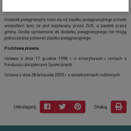
Różnice między dodatkiem a zasiłkiem pielęgnacyjnym
Dodatek pielęgnacyjny różni się od zasiłku pielęgnacyjnego przede
wszystkim tym, że jest wypłacany przez ZUS, a zasiłek przez
gminę. Osoby uprawnione do dodatku pielęgnacyjnego nie mogą
jednocześnie pobierać zasiłku pielęgnacyjnego.
Podstawa prawna​​​​​
Ustawa z dnia 17 grudnia 1998 r. o emeryturach i rentach z
Funduszu ubezpieczeń Społecznych
Ustawa z dnia 28 listopada 2003 r. o świadczeniach rodzinnych
Udostępnij
Drukuj