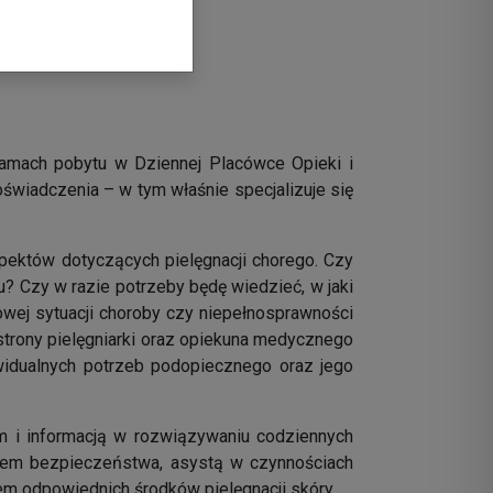
ramach pobytu w Dziennej Placówce Opieki i
oświadczenia – w tym właśnie specjalizuje się
pektów dotyczących pielęgnacji chorego. Czy
 Czy w razie potrzeby będę wiedzieć, w jaki
wej sytuacji choroby czy niepełnosprawności
strony pielęgniarki oraz opiekuna medycznego
widualnych potrzeb podopiecznego oraz jego
 i informacją w rozwiązywaniu codziennych
niem bezpieczeństwa, asystą w czynnościach
m odpowiednich środków pielęgnacji skóry.