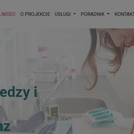
Rozwiń menu
Rozwiń men
LNOŚCI
O PROJEKCIE
USŁUGI
PORADNIK
KONTAK
edzy i
az