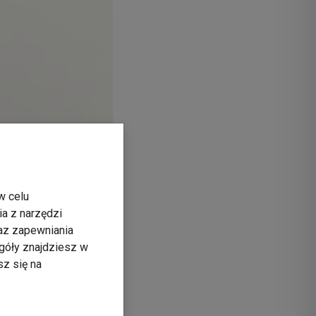
w celu
ia z narzędzi
raz zapewniania
góły znajdziesz w
sz się na