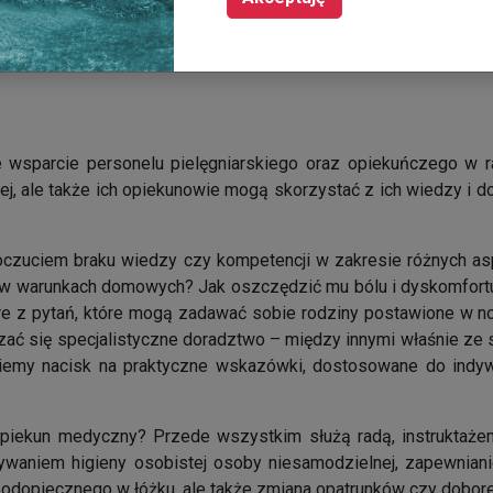
 wsparcie personelu pielęgniarskiego oraz opiekuńczego w 
ej, ale także ich opiekunowie mogą skorzystać z ich wiedzy i d
 poczuciem braku wiedzy czy kompetencji w zakresie różnych as
m w warunkach domowych? Jak oszczędzić mu bólu i dyskomfortu?
re z pytań, które mogą zadawać sobie rodziny postawione w no
ać się specjalistyczne doradztwo – między innymi właśnie ze 
ziemy nacisk na praktyczne wskazówki, dostosowane do indy
piekun medyczny? Przede wszystkim służą radą, instruktażem
ywaniem higieny osobistej osoby niesamodzielnej, zapewnia
odopiecznego w łóżku, ale także zmiana opatrunków czy dobore