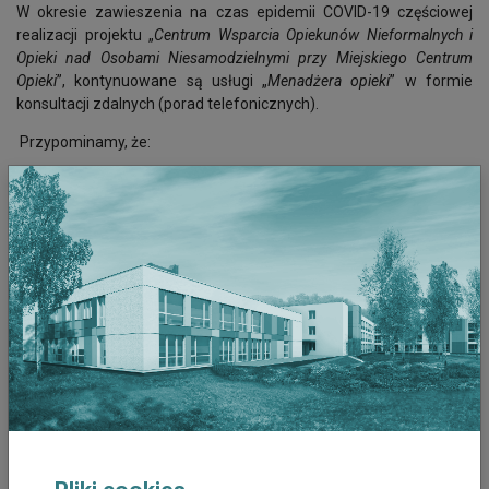
W okresie zawieszenia na czas epidemii COVID-19 częściowej
realizacji projektu „
Centrum Wsparcia Opiekunów Nieformalnych i
Opieki nad Osobami Niesamodzielnymi przy Miejskiego Centrum
Opieki
”, kontynuowane są usługi „
Menadżera opieki
” w formie
konsultacji zdalnych (porad telefonicznych).
Przypominamy, że:
głównym celem usług doradztwa indywidualnego dla
opiekunów, jest zapewnienie wsparcia merytorycznego
ułatwiającego realizację opieki w środowisku domowym,
służenia radą, instruktażem, informacją.
model usługi doradztwa indywidualnego przedstawia się
następująco: jeden pacjent w okresie jednego miesiąca
może otrzymać wsparcie w postaci: 2 wizyt lekarskich, 4
wizyt pielęgniarki, 2 wizyt psychologa, 4 wizyt rehabilitanta,
1 wizyty pracownika socjalnego i 4 wizyt opiekuna.
Aktualnie model usługi jest zachowany, zamiast
konsultacji/porad domowych świadczymy doradztwo
telefoniczne.
Informujemy również, że prowadzimy działania edukacyjne w