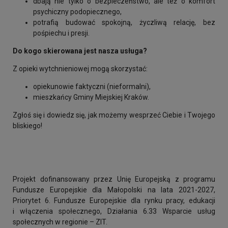
dbają nie tylko o bezpieczeństwo, ale też o komfort
psychiczny podopiecznego,
potrafią budować spokojną, życzliwą relację, bez
pośpiechu i presji.
Do kogo skierowana jest nasza usługa?
Z opieki wytchnieniowej mogą skorzystać:
opiekunowie faktyczni (nieformalni),
mieszkańcy Gminy Miejskiej Kraków.
Zgłoś się i dowiedz się, jak możemy wesprzeć Ciebie i Twojego
bliskiego!
Projekt dofinansowany przez Unię Europejską z programu
Fundusze Europejskie dla Małopolski na lata 2021-2027,
Priorytet 6. Fundusze Europejskie dla rynku pracy, edukacji
i włączenia społecznego, Działania 6.33 Wsparcie usług
społecznych w regionie – ZIT.