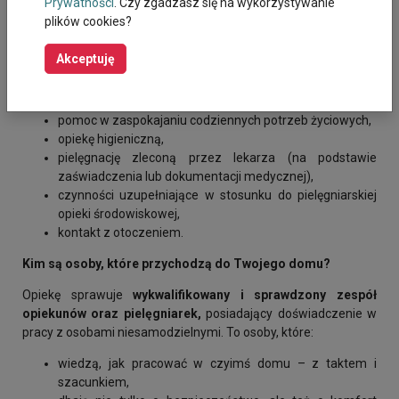
Prywatności
. Czy zgadzasz się na wykorzystywanie
mieć pewność, że bliska osoba jest
pod fachową i
plików cookies?
bezpieczną opieką
.
Jakie wsparcie otrzyma osoba niesamodzielna?
Akceptuję
W ramach dziennej opieki wytchnieniowej zapewniamy m.in.:
pomoc w zaspokajaniu codziennych potrzeb życiowych,
opiekę higieniczną,
pielęgnację zleconą przez lekarza (na podstawie
zaświadczenia lub dokumentacji medycznej),
czynności uzupełniające w stosunku do pielęgniarskiej
opieki środowiskowej,
kontakt z otoczeniem.
Kim są osoby, które przychodzą do Twojego domu?
Opiekę sprawuje
wykwalifikowany i sprawdzony zespół
opiekunów oraz pielęgniarek,
posiadający doświadczenie w
pracy z osobami niesamodzielnymi. To osoby, które:
wiedzą, jak pracować w czyimś domu – z taktem i
szacunkiem,