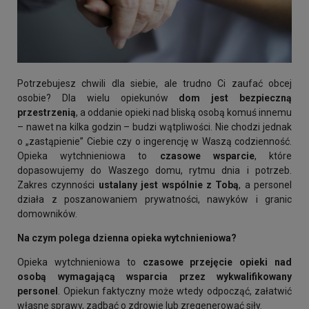
Potrzebujesz chwili dla siebie, ale trudno Ci zaufać obcej
osobie? Dla wielu opiekunów
dom jest bezpieczną
przestrzenią
, a oddanie opieki nad bliską osobą komuś innemu
– nawet na kilka godzin – budzi wątpliwości. Nie chodzi jednak
o „zastąpienie” Ciebie czy o ingerencję w Waszą codzienność.
Opieka wytchnieniowa to
czasowe wsparcie
, które
dopasowujemy do Waszego domu, rytmu dnia i potrzeb.
Zakres czynności
ustalany jest
wspólnie z Tobą
, a personel
działa z poszanowaniem prywatności, nawyków i granic
domowników.
Na czym polega dzienna opieka wytchnieniowa?
Opieka wytchnieniowa to
czasowe przejęcie opieki nad
osobą wymagającą wsparcia przez wykwalifikowany
personel
. Opiekun faktyczny może wtedy odpocząć, załatwić
własne sprawy, zadbać o zdrowie lub zregenerować siły.