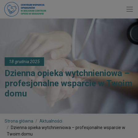
Toggl
18 grudnia 2025
Dzienna opieka wytchnieniowa –
profesjonalne wsparcie w Twoim
domu
Strona główna
Aktualności
Dzienna opieka wytchnieniowa – profesjonalne wsparcie w
Twoim domu