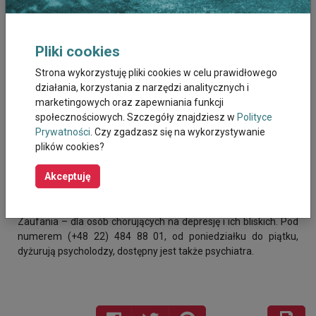
Pliki cookies
Strona wykorzystuję pliki cookies w celu prawidłowego
działania, korzystania z narzędzi analitycznych i
marketingowych oraz zapewniania funkcji
społecznościowych. Szczegóły znajdziesz w
Polityce
Prywatności
. Czy zgadzasz się na wykorzystywanie
Źródło: www.itaka.org.pl
plików cookies?
Akceptuję
Nie lekceważ objawów, skonsultuj się ze specjalistą!
Fundacja ITAKA od 20 lat prowadzi Antydepresyjny Telefon
Zaufania – dla osób chorujących na depresję i ich bliskich. Pod
numerem (+48 22) 484 88 01, od poniedziałku do piątku,
dyżurują psycholodzy, dostępny jest także psychiatra.