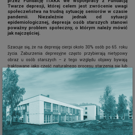
przez Fundację ITAKA we współpracy z Fundacją
Twarze depresji, której celem jest zwrócenie uwagi
społeczeństwa na trudną sytuację seniorów w czasie
pandemii. Niezależnie jednak od sytuacji
epidemiologicznej, depresja osób starszych stanowi
poważny problem społeczny, o którym należy mówić
jak najczęściej.
Szacuje się, że na depresję cierpi około 30% osób po 65. roku
życia. Zaburzenia depresyjne często przybierają nietypowy
obraz u osób starszych – z tego względu objawy bywają
traktowane jako część naturalnego procesu starzenia się lub
też wynik choroby somatycznej. Jakie objawy powinny
wzbudzić nasz niepokój?