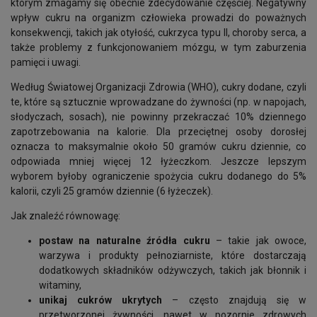
którym zmagamy się obecnie zdecydowanie częściej. Negatywny
wpływ cukru na organizm człowieka prowadzi do poważnych
konsekwencji, takich jak otyłość, cukrzyca typu II, choroby serca, a
także problemy z funkcjonowaniem mózgu, w tym zaburzenia
pamięci i uwagi.
Według Światowej Organizacji Zdrowia (WHO), cukry dodane, czyli
te, które są sztucznie wprowadzane do żywności (np. w napojach,
słodyczach, sosach), nie powinny przekraczać 10% dziennego
zapotrzebowania na kalorie. Dla przeciętnej osoby dorosłej
oznacza to maksymalnie około 50 gramów cukru dziennie, co
odpowiada mniej więcej 12 łyżeczkom. Jeszcze lepszym
wyborem byłoby ograniczenie spożycia cukru dodanego do 5%
kalorii, czyli 25 gramów dziennie (6 łyżeczek).
Jak znaleźć równowagę:
postaw na naturalne źródła cukru
– takie jak owoce,
warzywa i produkty pełnoziarniste, które dostarczają
dodatkowych składników odżywczych, takich jak błonnik i
witaminy,
unikaj cukrów ukrytych
– często znajdują się w
przetworzonej żywności, nawet w pozornie zdrowych