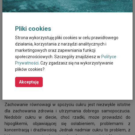
to podstawa zdrowej diety.
Zadając sobie pytanie, czy cukier jest potrzebny, możemy na nie
wprost odpowiedzieć, że tak. Należy go jednak spożywać z
umiarem. Mózg jest całkowicie zależny od glukozy, która stanowi
Pliki cookies
jego podstawowe źródło energii. To dzięki niej mogą właściwie
zachodzić procesy myślenia, zapamiętywania i uczenia się. Brak
Strona wykorzystuję pliki cookies w celu prawidłowego
glukozy w organizmie skutkuje ograniczeniem produkcji
działania, korzystania z narzędzi analitycznych i
neuroprzekaźników, czyli substancji odpowiedzialnych za
marketingowych oraz zapewniania funkcji
komunikację między neuronami, co prowadzi do zaburzeń funkcji
społecznościowych. Szczegóły znajdziesz w
Polityce
mózgu. Jednak nadmiar cukru również przynosi poważne
Prywatności
. Czy zgadzasz się na wykorzystywanie
konsekwencje. Regularne spożywanie dużych ilości słodyczy
plików cookies?
może osłabiać zdolności poznawcze, a w przypadku przewlekłej
cukrzycy przyspiesza procesy degeneracyjne, takie jak kurczenie
Akceptuję
się mózgu, zmniejszenie przepływu krwi i rozwój otępienia
naczyniowego.
Zachowanie równowagi w spożyciu cukru jest niezwykle istotne
dla zachowania zdrowia i utrzymania dobrego samopoczucia.
Niedobór cukru w diecie, choć rzadki, może prowadzić do
hipoglikemii, objawiającej się osłabieniem, problemami z
koncentracją i drażliwością. Jednak nadmiar cukru to problem, z