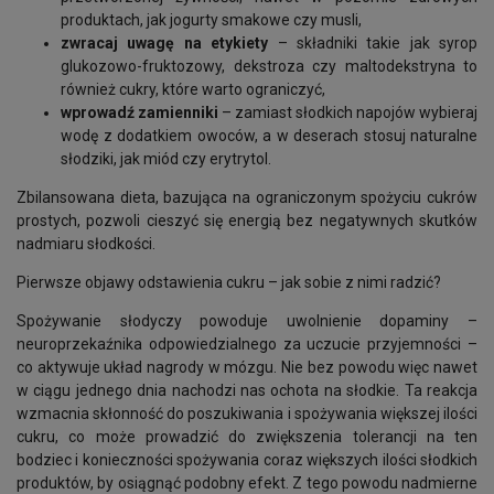
produktach, jak jogurty smakowe czy musli,
zwracaj uwagę na etykiety
– składniki takie jak syrop
glukozowo-fruktozowy, dekstroza czy maltodekstryna to
również cukry, które warto ograniczyć,
wprowadź zamienniki
– zamiast słodkich napojów wybieraj
wodę z dodatkiem owoców, a w deserach stosuj naturalne
słodziki, jak miód czy erytrytol.
Zbilansowana dieta, bazująca na ograniczonym spożyciu cukrów
prostych, pozwoli cieszyć się energią bez negatywnych skutków
nadmiaru słodkości.
Pierwsze objawy odstawienia cukru – jak sobie z nimi radzić?
Spożywanie słodyczy powoduje uwolnienie dopaminy –
neuroprzekaźnika odpowiedzialnego za uczucie przyjemności –
co aktywuje układ nagrody w mózgu. Nie bez powodu więc nawet
w ciągu jednego dnia nachodzi nas ochota na słodkie. Ta reakcja
wzmacnia skłonność do poszukiwania i spożywania większej ilości
cukru, co może prowadzić do zwiększenia tolerancji na ten
bodziec i konieczności spożywania coraz większych ilości słodkich
produktów, by osiągnąć podobny efekt. Z tego powodu nadmierne