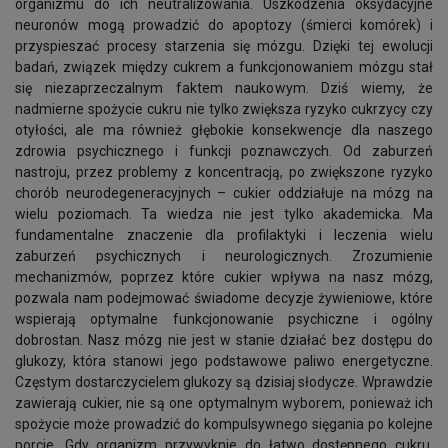
organizmu do ich neutralizowania. Uszkodzenia oksydacyjne
neuronów mogą prowadzić do apoptozy (śmierci komórek) i
przyspieszać procesy starzenia się mózgu. Dzięki tej ewolucji
badań, związek między cukrem a funkcjonowaniem mózgu stał
się niezaprzeczalnym faktem naukowym. Dziś wiemy, że
nadmierne spożycie cukru nie tylko zwiększa ryzyko cukrzycy czy
otyłości, ale ma również głębokie konsekwencje dla naszego
zdrowia psychicznego i funkcji poznawczych. Od zaburzeń
nastroju, przez problemy z koncentracją, po zwiększone ryzyko
chorób neurodegeneracyjnych – cukier oddziałuje na mózg na
wielu poziomach. Ta wiedza nie jest tylko akademicka. Ma
fundamentalne znaczenie dla profilaktyki i leczenia wielu
zaburzeń psychicznych i neurologicznych. Zrozumienie
mechanizmów, poprzez które cukier wpływa na nasz mózg,
pozwala nam podejmować świadome decyzje żywieniowe, które
wspierają optymalne funkcjonowanie psychiczne i ogólny
dobrostan. Nasz mózg nie jest w stanie działać bez dostępu do
glukozy, która stanowi jego podstawowe paliwo energetyczne.
Częstym dostarczycielem glukozy są dzisiaj słodycze. Wprawdzie
zawierają cukier, nie są one optymalnym wyborem, ponieważ ich
spożycie może prowadzić do kompulsywnego sięgania po kolejne
porcje. Gdy organizm przywyknie do łatwo dostępnego cukru,