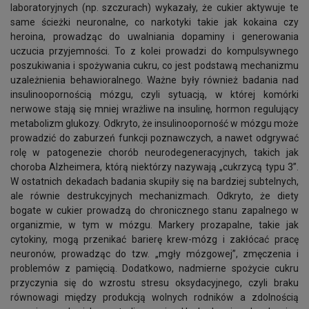
laboratoryjnych (np. szczurach) wykazały, że cukier aktywuje te
same ścieżki neuronalne, co narkotyki takie jak kokaina czy
heroina, prowadząc do uwalniania dopaminy i generowania
uczucia przyjemności. To z kolei prowadzi do kompulsywnego
poszukiwania i spożywania cukru, co jest podstawą mechanizmu
uzależnienia behawioralnego. Ważne były również badania nad
insulinoopornością mózgu, czyli sytuacją, w której komórki
nerwowe stają się mniej wrażliwe na insulinę, hormon regulujący
metabolizm glukozy. Odkryto, że insulinooporność w mózgu może
prowadzić do zaburzeń funkcji poznawczych, a nawet odgrywać
rolę w patogenezie chorób neurodegeneracyjnych, takich jak
choroba Alzheimera, którą niektórzy nazywają „cukrzycą typu 3”.
W ostatnich dekadach badania skupiły się na bardziej subtelnych,
ale równie destrukcyjnych mechanizmach. Odkryto, że diety
bogate w cukier prowadzą do chronicznego stanu zapalnego w
organizmie, w tym w mózgu. Markery prozapalne, takie jak
cytokiny, mogą przenikać barierę krew-mózg i zakłócać pracę
neuronów, prowadząc do tzw. „mgły mózgowej”, zmęczenia i
problemów z pamięcią. Dodatkowo, nadmierne spożycie cukru
przyczynia się do wzrostu stresu oksydacyjnego, czyli braku
równowagi między produkcją wolnych rodników a zdolnością