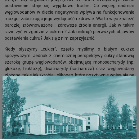
odstawienie staje się wyjątkowo trudne. Co więcej, nadmiar
węglowodanów w diecie negatywnie wpływa na funkcjonowanie
mózgu, zaburzając jego wydajność i zdrowie. Warto więc znaleźć
bardziej zrównoważone i zdrowsze źródła energii. Jak w takim
razie żyć w zgodzie z cukrem? Jak uniknąć pierwszych objawów
odstawienia cukru? Jak się z nim zaprzyjaźnić.
Kiedy słyszymy „cukier”, często myślimy o białym cukrze
spożywczym. Jednak z chemicznej perspektywy cukry stanowią
szeroką grupę węglowodanów, obejmującą monosacharydy (np.
glukozę, fruktozę), disacharydy (sacharoza) oraz węglowodany
złożone, takie jak skrobia i glikogen, które pozytywnie wpływają na
naszą produktywność. Różnią się budową i wpływem na
organizm. Najlepszym wyborem są węglowodany złożone, które
uwalniają energię stopniowo, w przeciwieństwie do prostych
cukrów. Glukoza, jako główne paliwo mózgu, jest niezbędna do
jego prawidłowego funkcjonowania. Organizm potrafi pozyskiwać
ją z węglowodanów złożonych. Produkty bogate w cukry proste,
jak słodycze, dostarczają pustych kalorii bez wartości
odżywczych, przyczyniając się do nadwagi i problemów
metabolicznych. Rozważne podejście do wyboru węglowodanów