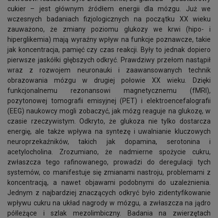
cukier – jest głównym źródłem energii dla mózgu. Już we
wczesnych badaniach fizjologicznych na początku XX wieku
zauważono, że zmiany poziomu glukozy we krwi (hipo- i
hiperglikemia) mają wyraźny wpływ na funkcje poznawcze, takie
jak koncentracja, pamięć czy czas reakcji. Były to jednak dopiero
pierwsze jaskółki głębszych odkryć. Prawdziwy przełom nastąpił
wraz z rozwojem neuronauki i zaawansowanych technik
obrazowania mózgu w drugiej połowie XX wieku. Dzięki
funkcjonalnemu rezonansowi magnetycznemu (fMRI),
pozytonowej tomografii emisyjnej (PET) i elektroencefalografii
(EEG) naukowcy mogli zobaczyć, jak mózg reaguje na glukozę, w
czasie rzeczywistym. Odkryto, że glukoza nie tylko dostarcza
energię, ale także wpływa na syntezę i uwalnianie kluczowych
neuroprzekaźników, takich jak dopamina, serotonina i
acetylocholina. Zrozumiano, że nadmierne spożycie cukru,
zwłaszcza tego rafinowanego, prowadzi do deregulacji tych
systemów, co manifestuje się zmianami nastroju, problemami z
koncentracją, a nawet objawami podobnymi do uzależnienia.
Jednym z najbardziej znaczących odkryć było zidentyfikowanie
wpływu cukru na układ nagrody w mózgu, a zwłaszcza na jądro
półleżące i szlak mezolimbiczny. Badania na zwierzętach