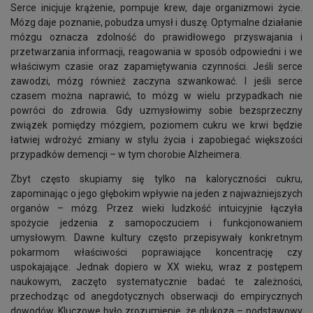
Serce inicjuje krążenie, pompuje krew, daje organizmowi życie.
Mózg daje poznanie, pobudza umysł i duszę. Optymalne działanie
mózgu oznacza zdolność do prawidłowego przyswajania i
przetwarzania informacji, reagowania w sposób odpowiedni i we
właściwym czasie oraz zapamiętywania czynności. Jeśli serce
zawodzi, mózg również zaczyna szwankować. I jeśli serce
czasem można naprawić, to mózg w wielu przypadkach nie
powróci do zdrowia. Gdy uzmysłowimy sobie bezsprzeczny
związek pomiędzy mózgiem, poziomem cukru we krwi będzie
łatwiej wdrożyć zmiany w stylu życia i zapobiegać większości
przypadków demencji – w tym chorobie Alzheimera.
Zbyt często skupiamy się tylko na kaloryczności cukru,
zapominając o jego głębokim wpływie na jeden z najważniejszych
organów – mózg. Przez wieki ludzkość intuicyjnie łączyła
spożycie jedzenia z samopoczuciem i funkcjonowaniem
umysłowym. Dawne kultury często przepisywały konkretnym
pokarmom właściwości poprawiające koncentrację czy
uspokajające. Jednak dopiero w XX wieku, wraz z postępem
naukowym, zaczęto systematycznie badać te zależności,
przechodząc od anegdotycznych obserwacji do empirycznych
dowodów. Kluczowe było zrozumienie, że glukoza – podstawowy