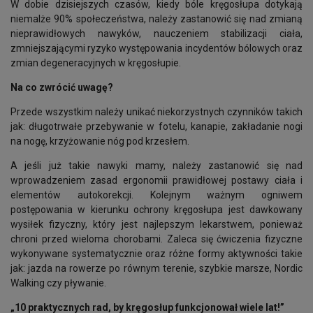
W dobie dzisiejszych czasów, kiedy bóle kręgosłupa dotykają
niemalże 90% społeczeństwa, należy zastanowić się nad zmianą
nieprawidłowych nawyków, nauczeniem stabilizacji ciała,
zmniejszającymi ryzyko występowania incydentów bólowych oraz
zmian degeneracyjnych w kręgosłupie.
Na co zwrócić uwagę?
Przede wszystkim należy unikać niekorzystnych czynników takich
jak: długotrwałe przebywanie w fotelu, kanapie, zakładanie nogi
na nogę, krzyżowanie nóg pod krzesłem.
A jeśli już takie nawyki mamy, należy zastanowić się nad
wprowadzeniem zasad ergonomii prawidłowej postawy ciała i
elementów autokorekcji. Kolejnym ważnym ogniwem
postępowania w kierunku ochrony kręgosłupa jest dawkowany
wysiłek fizyczny, który jest najlepszym lekarstwem, ponieważ
chroni przed wieloma chorobami. Zaleca się ćwiczenia fizyczne
wykonywane systematycznie oraz różne formy aktywności takie
jak: jazda na rowerze po równym terenie, szybkie marsze, Nordic
Walking czy pływanie.
„10 praktycznych rad, by kręgosłup funkcjonował wiele lat!”