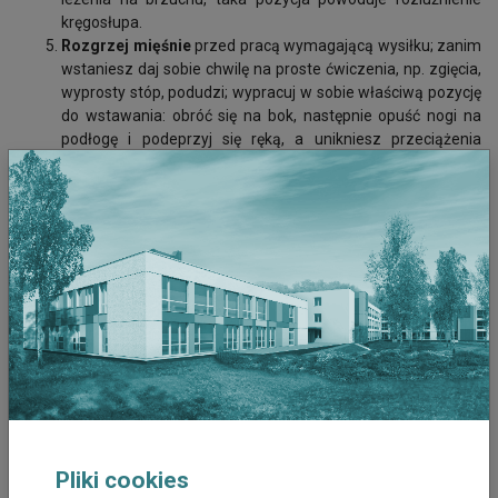
kręgosłupa.
Rozgrzej mięśnie
przed pracą wymagającą wysiłku; zanim
wstaniesz daj sobie chwilę na proste ćwiczenia, np. zgięcia,
wyprosty stóp, podudzi; wypracuj w sobie właściwą pozycję
do wstawania: obróć się na bok, następnie opuść nogi na
podłogę i podeprzyj się ręką, a unikniesz przeciążenia
odcinka lędźwiowego kręgosłupa.
Podnoś przedmioty na ugiętych nogach
, trzymając ciężar
blisko ciała.
Unikaj długotrwałego stresu
– może powodować napięcie
mięśni przykręgosłupowych i ból.
Podstaw krzesło lub drabinę
– zanim sięgniesz do
wysokiej półki lub szafki.
Odstaw samochód na chwilę
– wykorzystaj co najmniej 20
minut dziennie na spacer.
Zadbaj o właściwą masę ciała
– zmień swoją dietę.
Pamiętaj, że
najzdrowsze jest noszenie butów na 2-3 cm
obcasie!
Stosuj ćwiczenia rozciągające
Pliki cookies
Pamiętaj, aby podczas pracy wykonywać kilka prostych ćwiczeń