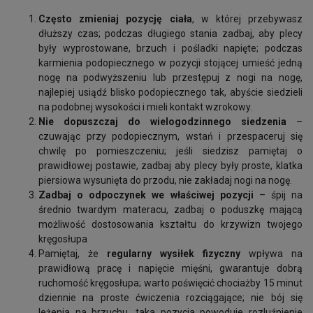
Często zmieniaj pozycję ciała
, w której przebywasz
dłuższy czas; podczas długiego stania zadbaj, aby plecy
były wyprostowane, brzuch i pośladki napięte; podczas
karmienia podopiecznego w pozycji stojącej umieść jedną
nogę na podwyższeniu lub przestępuj z nogi na nogę,
najlepiej usiądź blisko podopiecznego tak, abyście siedzieli
na podobnej wysokości i mieli kontakt wzrokowy.
Nie dopuszczaj do wielogodzinnego siedzenia
–
czuwając przy podopiecznym, wstań i przespaceruj się
chwilę po pomieszczeniu; jeśli siedzisz pamiętaj o
prawidłowej postawie, zadbaj aby plecy były proste, klatka
piersiowa wysunięta do przodu, nie zakładaj nogi na nogę.
Zadbaj o odpoczynek we właściwej pozycji
– śpij na
średnio twardym materacu, zadbaj o poduszkę mającą
możliwość dostosowania kształtu do krzywizn twojego
kręgosłupa
Pamiętaj, że
regularny wysiłek fizyczny
wpływa na
prawidłową pracę i napięcie mięśni, gwarantuje dobrą
ruchomość kręgosłupa; warto poświęcić chociażby 15 minut
dziennie na proste ćwiczenia rozciągające; nie bój się
leżenia na brzuchu, taka pozycja powoduje rozluźnienie