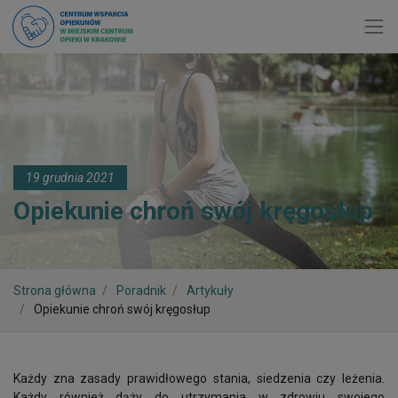
Toggl
19 grudnia 2021
Opiekunie chroń swój kręgosłup
Strona główna
Poradnik
Artykuły
Opiekunie chroń swój kręgosłup
Każdy zna zasady prawidłowego stania, siedzenia czy leżenia.
Każdy również dąży do utrzymania w zdrowiu swojego