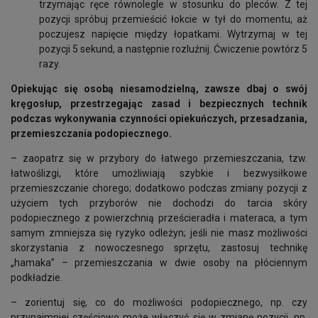
trzymając ręce równolegle w stosunku do pleców. Z tej
pozycji spróbuj przemieścić łokcie w tył do momentu, aż
poczujesz napięcie między łopatkami. Wytrzymaj w tej
pozycji 5 sekund, a następnie rozluźnij. Ćwiczenie powtórz 5
razy.
Opiekując się osobą niesamodzielną, zawsze dbaj o swój
kręgosłup, przestrzegając zasad i bezpiecznych technik
podczas wykonywania czynności opiekuńczych, przesadzania,
przemieszczania podopiecznego.
– zaopatrz się w przybory do łatwego przemieszczania, tzw.
łatwoślizgi, które umożliwiają szybkie i bezwysiłkowe
przemieszczanie chorego; dodatkowo podczas zmiany pozycji z
użyciem tych przyborów nie dochodzi do tarcia skóry
podopiecznego z powierzchnią prześcieradła i materaca, a tym
samym zmniejsza się ryzyko odleżyn; jeśli nie masz możliwości
skorzystania z nowoczesnego sprzętu, zastosuj technikę
„hamaka” – przemieszczania w dwie osoby na płóciennym
podkładzie.
– zorientuj się, co do możliwości podopiecznego, np. czy
przynajmniej częściowo może włączyć się w zmianę pozycji, np.