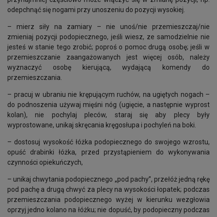
odepchnąć się nogami przy unoszeniu do pozycji wysokiej.
– mierz siły na zamiary – nie unoś/nie przemieszczaj/nie
zmieniaj pozycji podopiecznego, jeśli wiesz, ze samodzielnie nie
jesteś w stanie tego zrobić; poproś o pomoc drugą osobę; jeśli w
przemieszczanie zaangażowanych jest więcej osób, należy
wyznaczyć osobę kierującą, wydającą komendy do
przemieszczania.
– pracuj w ubraniu nie krępującym ruchów, na ugiętych nogach –
do podnoszenia używaj mięśni nóg (ugięcie, a następnie wyprost
kolan), nie pochylaj pleców, staraj się aby plecy były
wyprostowane, unikaj skręcania kręgosłupa i pochyleń na boki.
– dostosuj wysokość łóżka podopiecznego do swojego wzrostu,
opuść drabinki łóżka, przed przystąpieniem do wykonywania
czynności opiekuńczych,
– unikaj chwytania podopiecznego „pod pachy”, przełóż jedną rękę
pod pachę a drugą chwyć za plecy na wysokości łopatek; podczas
przemieszczania podopiecznego wyżej w kierunku wezgłowia
oprzyj jedno kolano na łóżku; nie dopuść, by podopieczny podczas