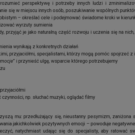
rozumieć perspektywę i potrzeby innych ludzi i zminimaliz
anie się w miejscu innych osób, poszukiwanie wspólnych punkt
bistym – określać cele i podejmować świadome kroki w kierunku
lizować wyrzuty sumienia
y, przyjąć je jako naturalną część rozwoju i uczenia się na ni
mienia wynikają z konkretnych działań
mi, przyjaciółmi, specjalistami, którzy mogą pomóc spojrzeć z i
emocje
” i przynieść ulgę, wsparcie którego potrzebujemy
rzu
przyjaciółmi
czynności, np. słuchać muzyki, oglądać filmy
rzyszą mu: przedłużający się, nieustanny pesymizm, zaniżona
czuwania jakichkolwiek pozytywnych emocji – powoduje negatyw
 leczyć, natychmiast udając się do specjalisty, aby ratować 