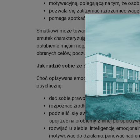
motywacyjną, polegającą na tym, że osoba
pozwala się zatrzymać i zrozumieć wagę 
pomaga spotkać się ze swoimi słabościami
Smutkowi może towarzyszyć rozczarowanie, lęk
smutek charakteryzują takie objawy, jak: spowo
osłabienie mięśni nóg, izolowanie się w życiu
obranych celów, poczucie samotności, poczuci
Jak radzić sobie ze smutkiem?
Choć opisywana emocja ma swoje zalety, warto
psychiczną:
dać sobie prawo do odczuwania smutku 
rozpoznać źródła wyrzutów sumienia i poc
podzielić się swoimi myślami z bliską o
spojrzeć na problemy z innej perspektyw
rozwijać u siebie inteligencję emocjon
motywować do działania, panować nad e