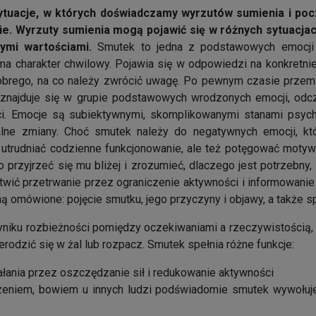
ytuacje, w których doświadczamy wyrzutów sumienia i pocz
ie
.
Wyrzuty sumienia mogą pojawić się w różnych sytuacjach
nymi wartościami.
Smutek to jedna z podstawowych emocji 
a charakter chwilowy. Pojawia się w odpowiedzi na konkretnie
obrego, na co należy zwrócić uwagę. Po pewnym czasie przemija
ek znajduje się w grupie podstawowych wrodzonych emocji, od
ci. Emocje są subiektywnymi, skomplikowanymi stanami psychi
lne zmiany. Choć smutek należy do negatywnych emocji, któ
 utrudniać codzienne funkcjonowanie, ale też potęgować motywa
przyjrzeć się mu bliżej i zrozumieć, dlaczego jest potrzebny
twić przetrwanie przez ograniczenie aktywności i informowanie
ą omówione: pojęcie smutku, jego przyczyny i objawy, a także s
niku rozbieżności pomiędzy oczekiwaniami a rzeczywistością, 
rodzić się w żal lub rozpacz. Smutek spełnia różne funkcje:
ałania przez oszczędzanie sił i redukowanie aktywności
oczeniem, bowiem u innych ludzi podświadomie smutek wywołuje