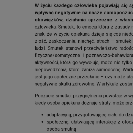
W życiu każdego człowieka pojawiają się s
wpływać negatywnie na nasze samopoczuc
obowiązków, działania sprzeczne z włas
człowieka. Smutek, to emocja która z zasady m
znak, że w życiu opiekuna dzieje się coś nied
złość, zaskoczenie, niechęć, strach – smut
ludzi. Smutek stanowi przeciwieństwo radoś
fizyczne/somatyczne i poznawczo-behawiora
aktywności, która go wywołuje, może nie tylko
niepowodzenia, które zaniża samoocenę. Warto 
jest jego społeczne przesłanie – czy może uła
negatywne skutki zdrowotne. W artykule zostan
Poczucie smutku, przygnębienia powstaje w wy
kiedy osoba opiekuna doznaje straty; może prze
adaptacyjną, przygotowującą ciało do dzi
społeczną, ułatwiającą interakcję z ot
osoba smutną