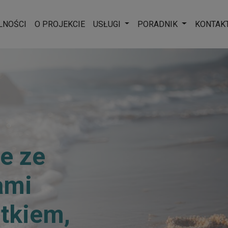
Rozwiń menu
Rozwiń men
LNOŚCI
O PROJEKCIE
USŁUGI
PORADNIK
KONTAK
ie ze
ami
tkiem,