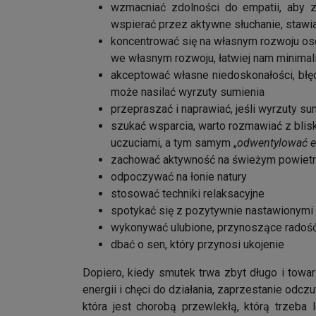
wzmacniać zdolności do empatii, aby z
wspierać przez aktywne słuchanie, stawi
koncentrować się na własnym rozwoju oso
we własnym rozwoju, łatwiej nam minima
akceptować własne niedoskonałości, błęd
może nasilać wyrzuty sumienia
przepraszać i naprawiać, jeśli wyrzuty su
szukać wsparcia, warto rozmawiać z bliski
uczuciami, a tym samym „
odwentylować 
zachować aktywność na świeżym powiet
odpoczywać na łonie natury
stosować techniki relaksacyjne
spotykać się z pozytywnie nastawionymi 
wykonywać ulubione, przynoszące radość 
dbać o sen, który przynosi ukojenie
Dopiero, kiedy smutek trwa zbyt długo i towa
energii i chęci do działania, zaprzestanie od
która jest chorobą przewlekłą, którą trzeba