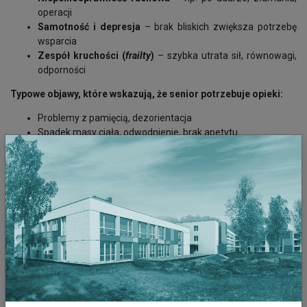
operacji
Samotność i depresja
– brak bliskich zwiększa potrzebę
wsparcia
Zespół kruchości (
frailty
)
– szybka utrata sił, równowagi,
odporności
Typowe objawy, które wskazują, że senior potrzebuje opieki:
Problemy z pamięcią, dezorientacja
Spadek masy ciała, odwodnienie, brak apetytu
Trudność z poruszaniem się, częste upadki
Zmiany nastroju, wycofanie społeczne
Problemy z utrzymaniem higieny osobistej
Błędy w przyjmowaniu leków lub ich pomijanie
Jak skutecznie opiekować się seniorem?
Codzienna opieka domowa – najważniejsze filary:
Bezpieczeństwo
– usuń przeszkody, zadbaj o oświetlenie i
uchwyty.
Dieta i nawodnienie
– lekkostrawne posiłki, regularne picie
wody.