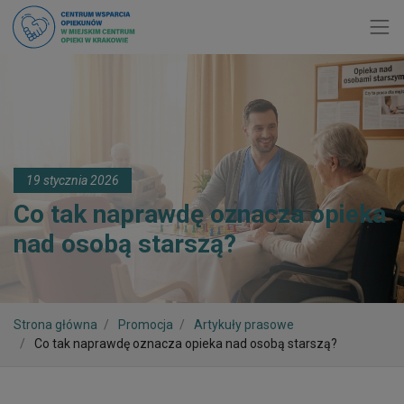
Toggl
19 stycznia 2026
Co tak naprawdę oznacza opieka
nad osobą starszą?
Strona główna
Promocja
Artykuły prasowe
Co tak naprawdę oznacza opieka nad osobą starszą?