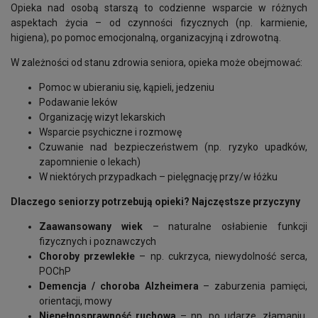
Opieka nad osobą starszą to codzienne wsparcie w różnych
aspektach życia – od czynności fizycznych (np. karmienie,
higiena), po pomoc emocjonalną, organizacyjną i zdrowotną.
W zależności od stanu zdrowia seniora, opieka może obejmować:
Pomoc w ubieraniu się, kąpieli, jedzeniu
Podawanie leków
Organizację wizyt lekarskich
Wsparcie psychiczne i rozmowę
Czuwanie nad bezpieczeństwem (np. ryzyko upadków,
zapomnienie o lekach)
W niektórych przypadkach – pielęgnację przy/w łóżku
Dlaczego seniorzy potrzebują opieki? Najczęstsze przyczyny
Zaawansowany wiek
– naturalne osłabienie funkcji
fizycznych i poznawczych
Choroby przewlekłe
– np. cukrzyca, niewydolność serca,
POChP
Demencja / choroba Alzheimera
– zaburzenia pamięci,
orientacji, mowy
Niepełnosprawność ruchowa
– np. po udarze, złamaniu,