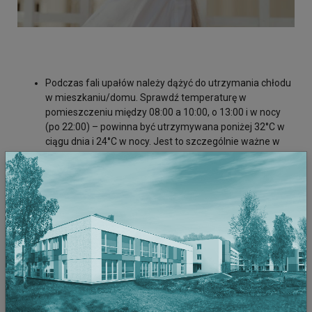
Podczas fali upałów należy dążyć do utrzymania chłodu
w mieszkaniu/domu. Sprawdź temperaturę w
pomieszczeniu między 08:00 a 10:00, o 13:00 i w nocy
(po 22:00) – powinna być utrzymywana poniżej 32°C w
ciągu dnia i 24°C w nocy. Jest to szczególnie ważne w
przypadku niemowląt i dorosłych powyżej 60 roku życia,
cierpiących na przewlekłe schorzenia. W nocy i
wczesnym rankiem, gdy temperatura na zewnątrz jest
niższa, otwórz wszystkie okna. W ciągu dnia zamknij je
(szczególnie, jeżeli dysponujesz klimatyzacją). Zawieś
rolety, draperie, markizy lub żaluzje na oknach, na które
pada poranne lub popołudniowe słońce. Rozwieś mokre
ręczniki, aby schłodzić powietrze w pomieszczeniu.
Wentylatory elektryczne zwykle przynoszą ulgę, ale gdy
temperatura przekracza 35°C, mogą nie zapobiegać
chorobom związanym z przegrzaniem. Używaj lekkiej