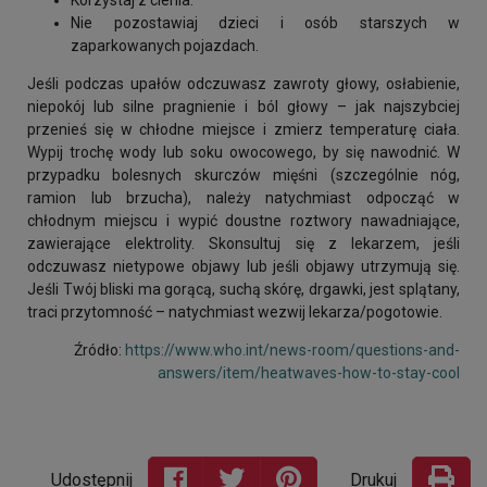
Nie pozostawiaj dzieci i osób starszych w
zaparkowanych pojazdach.
Jeśli podczas upałów odczuwasz zawroty głowy, osłabienie,
niepokój lub silne pragnienie i ból głowy – jak najszybciej
przenieś się w chłodne miejsce i zmierz temperaturę ciała.
Wypij trochę wody lub soku owocowego, by się nawodnić. W
przypadku bolesnych skurczów mięśni (szczególnie nóg,
ramion lub brzucha), należy natychmiast odpocząć w
chłodnym miejscu i wypić doustne roztwory nawadniające,
zawierające elektrolity. Skonsultuj się z lekarzem, jeśli
odczuwasz nietypowe objawy lub jeśli objawy utrzymują się.
Jeśli Twój bliski ma gorącą, suchą skórę, drgawki, jest splątany,
traci przytomność – natychmiast wezwij lekarza/pogotowie.
Źródło:
https://www.who.int/news-room/questions-and-
answers/item/heatwaves-how-to-stay-cool
Udostępnij
Drukuj