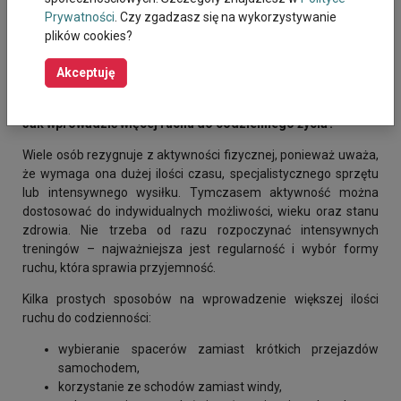
Prywatności
. Czy zgadzasz się na wykorzystywanie
Dlatego warto pamiętać, że dbanie o własne zdrowie nie jest
plików cookies?
przejawem egoizmu, a koniecznością – osoba, która ma siłę i
energię, może skuteczniej wspierać innych. Nawet krótka
Akceptuję
chwila przeznaczona na ruch może stać się ważnym
elementem codziennej profilaktyki i regeneracji.
Jak wprowadzić więcej ruchu do codziennego życia?
Wiele osób rezygnuje z aktywności fizycznej, ponieważ uważa,
że wymaga ona dużej ilości czasu, specjalistycznego sprzętu
lub intensywnego wysiłku. Tymczasem aktywność można
dostosować do indywidualnych możliwości, wieku oraz stanu
zdrowia. Nie trzeba od razu rozpoczynać intensywnych
treningów – najważniejsza jest regularność i wybór formy
ruchu, która sprawia przyjemność.
Kilka prostych sposobów na wprowadzenie większej ilości
ruchu do codzienności:
wybieranie spacerów zamiast krótkich przejazdów
samochodem,
korzystanie ze schodów zamiast windy,