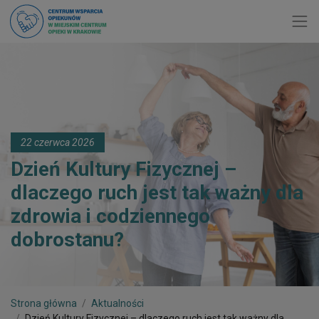
Toggl
22 czerwca 2026
Dzień Kultury Fizycznej –
dlaczego ruch jest tak ważny dla
zdrowia i codziennego
dobrostanu?
Strona główna
Aktualności
Dzień Kultury Fizycznej – dlaczego ruch jest tak ważny dla