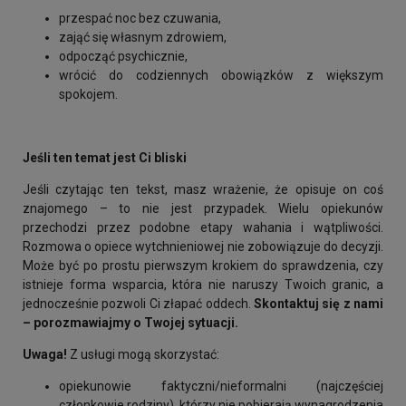
przespać noc bez czuwania,
zająć się własnym zdrowiem,
odpocząć psychicznie,
wrócić do codziennych obowiązków z większym
spokojem.
Jeśli ten temat jest Ci bliski
Jeśli czytając ten tekst, masz wrażenie, że opisuje on coś
znajomego – to nie jest przypadek. Wielu opiekunów
przechodzi przez podobne etapy wahania i wątpliwości.
Rozmowa o opiece wytchnieniowej nie zobowiązuje do decyzji.
Może być po prostu pierwszym krokiem do sprawdzenia, czy
istnieje forma wsparcia, która nie naruszy Twoich granic, a
jednocześnie pozwoli Ci złapać oddech.
Skontaktuj się z nami
– porozmawiajmy o Twojej sytuacji.
Uwaga!
Z usługi mogą skorzystać:
opiekunowie faktyczni/nieformalni (najczęściej
członkowie rodziny), którzy nie pobierają wynagrodzenia