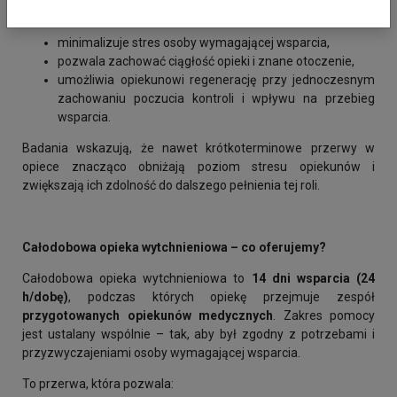
zamieszkania:
minimalizuje stres osoby wymagającej wsparcia,
pozwala zachować ciągłość opieki i znane otoczenie,
umożliwia opiekunowi regenerację przy jednoczesnym
zachowaniu poczucia kontroli i wpływu na przebieg
wsparcia.
Badania wskazują, że nawet krótkoterminowe przerwy w
opiece znacząco obniżają poziom stresu opiekunów i
zwiększają ich zdolność do dalszego pełnienia tej roli.
Całodobowa opieka wytchnieniowa – co oferujemy?
Całodobowa opieka wytchnieniowa to
14 dni wsparcia (24
h/dobę)
, podczas których opiekę przejmuje zespół
przygotowanych opiekunów medycznych
. Zakres pomocy
jest ustalany wspólnie – tak, aby był zgodny z potrzebami i
przyzwyczajeniami osoby wymagającej wsparcia.
To przerwa, która pozwala: