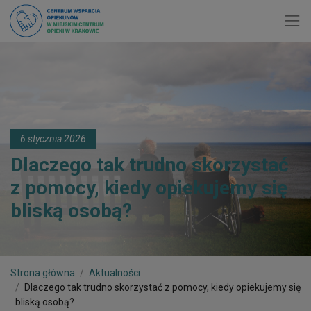
Toggl
6 stycznia 2026
Dlaczego tak trudno skorzystać
z pomocy, kiedy opiekujemy się
bliską osobą?
Strona główna
Aktualności
Dlaczego tak trudno skorzystać z pomocy, kiedy opiekujemy się
bliską osobą?