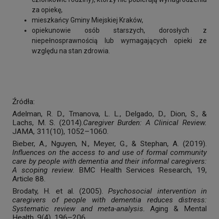
za opiekę,
mieszkańcy Gminy Miejskiej Kraków,
opiekunowie osób starszych, dorosłych z
niepełnosprawnością lub wymagających opieki ze
względu na stan zdrowia.
Źródła:
Adelman, R. D., Tmanova, L. L., Delgado, D., Dion, S., &
Lachs, M. S. (2014).
Caregiver Burden: A Clinical Review.
JAMA, 311(10), 1052–1060.
Bieber, A., Nguyen, N., Meyer, G., & Stephan, A. (2019).
Influences on the access to and use of formal community
care by people with dementia and their informal caregivers:
A scoping review
. BMC Health Services Research, 19,
Article 88.
Brodaty, H. et al. (2005).
Psychosocial intervention in
caregivers of people with dementia reduces distress:
Systematic review and meta-analysis.
Aging & Mental
Health, 9(4), 196–206.