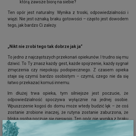
którą zawsze biorę na siebie?
Ten opór jest naturalny. Wynika z troski, odpowiedzialności i
więzi. Nie jest oznaką braku gotowości – często jest dowodem
tego, jak bardzo Ci zależy.
„Nikt nie zrobi tego tak dobrze jak ja”
To jedno z najczęstszych przekonań opiekunów. I trudno się mu
dziwić. To Ty znasz każdy gest, każde spojrzenie, każdy sygnał
zmęczenia czy niepokoju podopiecznego. Z czasem opieka
staje się czymś bardzo osobistym – czymś, czego nie da się
łatwo przekazać komuś innemu.
Im dłużej trwa opieka, tym silniejsze jest poczucie, że
odpowiedzialność spoczywa wyłącznie na jednej osobie.
Wpuszczenie kogoś do domu może wtedy budzić lęk – że coś
zostanie zrobione inaczej, że rutyna zostanie zaburzona, że
bliska osoba poczuje się nieswojo. Ten opór nie wynika z braku
zaufania, a jedynie z troski o podopiecznego.