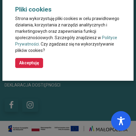
Dane kontaktowe
Pliki cookies
Miejskie Centrum Opieki dla Osób Starszych,
Strona wykorzystuję pliki cookies w celu prawidłowego
Przewlekle Niepełnosprawnych oraz
Niesamodzielnych w Krakowie
działania, korzystania z narzędzi analitycznych i
marketingowych oraz zapewniania funkcji
ul. Wielicka 267, 30-663 Kraków
społecznościowych. Szczegóły znajdziesz w
Polityce
Prywatności
. Czy zgadzasz się na wykorzystywanie
+48 12 44 67 565
mco@mco.krakow.pl
plików cookies?
centrumwsparcia@mco.krakow.pl
Godziny otwarcia
8:00 - 15:00
Akceptuję
POLITYKA PRYWATNOŚCI
POLITYKA COOKIES
DEKLARACJA DOSTĘPNOŚCI