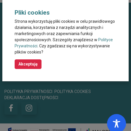
Pliki cookies
Dane kontaktowe
Strona wykorzystuję pliki cookies w celu prawidłowego
działania, korzystania z narzędzi analitycznych i
Miejskie Centrum Opieki dla Osób Starszych,
marketingowych oraz zapewniania funkcji
Przewlekle Niepełnosprawnych oraz
Niesamodzielnych w Krakowie
społecznościowych. Szczegóły znajdziesz w
Polityce
Prywatności
. Czy zgadzasz się na wykorzystywanie
ul. Wielicka 267, 30-663 Kraków
plików cookies?
+48 12 44 67 565
mco@mco.krakow.pl
Akceptuję
centrumwsparcia@mco.krakow.pl
Godziny otwarcia
8:00 - 15:00
POLITYKA PRYWATNOŚCI
POLITYKA COOKIES
DEKLARACJA DOSTĘPNOŚCI