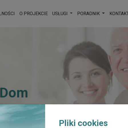
Rozwiń menu
Rozwiń men
LNOŚCI
O PROJEKCIE
USŁUGI
PORADNIK
KONTAK
 Dom
Pliki cookies