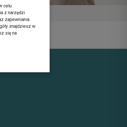
w celu
ia z narzędzi
raz zapewniania
góły znajdziesz w
sz się na