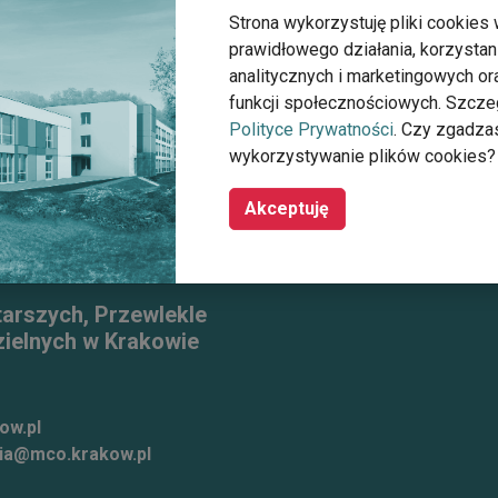
Strona wykorzystuję pliki cookies 
prawidłowego działania, korzystan
y Środowiskowy Dom Samopomocy
analitycznych i marketingowych o
funkcji społecznościowych. Szcze
Polityce Prywatności
. Czy zgadza
wykorzystywanie plików cookies?
Akceptuję
tarszych, Przewlekle
ielnych w Krakowie
ow.pl
ia@mco.krakow.pl