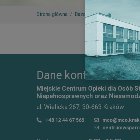
Strona główna
Baza wiedzy
Niepubliczn
Dane kontaktowe
Miejskie Centrum Opieki dla Osób S
Niepełnosprawnych oraz Niesamodz
ul. Wielicka 267, 30-663 Kraków
+48 12 44 67 565
mco@mco.krak
centrumwsparc