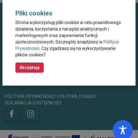
Pliki cookies
Dane kontaktowe
Strona wykorzystuję pliki cookies w celu prawidłowego
działania, korzystania z narzędzi analitycznych i
Miejskie Centrum Opieki dla Osób Starszych,
marketingowych oraz zapewniania funkcji
Przewlekle Niepełnosprawnych oraz
Niesamodzielnych w Krakowie
społecznościowych. Szczegóły znajdziesz w
Polityce
Prywatności
. Czy zgadzasz się na wykorzystywanie
ul. Wielicka 267, 30-663 Kraków
plików cookies?
+48 12 44 67 565
mco@mco.krakow.pl
Akceptuję
centrumwsparcia@mco.krakow.pl
Godziny otwarcia
8:00 - 15:00
POLITYKA PRYWATNOŚCI
POLITYKA COOKIES
DEKLARACJA DOSTĘPNOŚCI