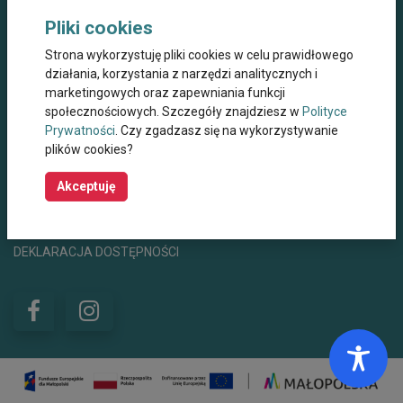
Dane kontaktowe
Pliki cookies
Miejskie Centrum Opieki dla Osób Starszych,
Strona wykorzystuję pliki cookies w celu prawidłowego
Przewlekle Niepełnosprawnych oraz
Niesamodzielnych w Krakowie
działania, korzystania z narzędzi analitycznych i
marketingowych oraz zapewniania funkcji
ul. Wielicka 267, 30-663 Kraków
społecznościowych. Szczegóły znajdziesz w
Polityce
Prywatności
. Czy zgadzasz się na wykorzystywanie
+48 12 44 67 565
mco@mco.krakow.pl
plików cookies?
centrumwsparcia@mco.krakow.pl
Godziny otwarcia
8:00 - 15:00
Akceptuję
POLITYKA PRYWATNOŚCI
POLITYKA COOKIES
DEKLARACJA DOSTĘPNOŚCI