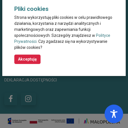
Dane kontaktowe
Pliki cookies
Miejskie Centrum Opieki dla Osób Starszych,
Strona wykorzystuję pliki cookies w celu prawidłowego
Przewlekle Niepełnosprawnych oraz
Niesamodzielnych w Krakowie
działania, korzystania z narzędzi analitycznych i
marketingowych oraz zapewniania funkcji
ul. Wielicka 267, 30-663 Kraków
społecznościowych. Szczegóły znajdziesz w
Polityce
Prywatności
. Czy zgadzasz się na wykorzystywanie
+48 12 44 67 565
mco@mco.krakow.pl
plików cookies?
centrumwsparcia@mco.krakow.pl
Godziny otwarcia
8:00 - 15:00
Akceptuję
POLITYKA PRYWATNOŚCI
POLITYKA COOKIES
DEKLARACJA DOSTĘPNOŚCI