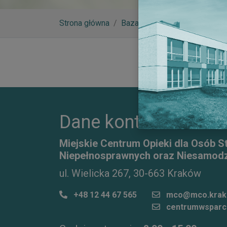
Strona główna
Baza wiedzy
Dom Pomocy 
Dane kontaktowe
Miejskie Centrum Opieki dla Osób S
Niepełnosprawnych oraz Niesamodz
ul. Wielicka 267, 30-663 Kraków
+48 12 44 67 565
mco@mco.krak
centrumwsparc