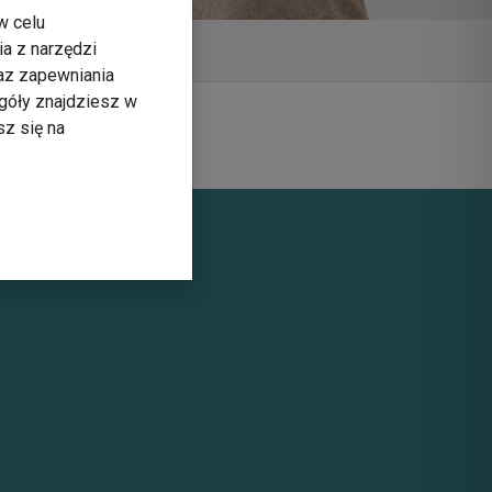
w celu
ia z narzędzi
raz zapewniania
góły znajdziesz w
sz się na