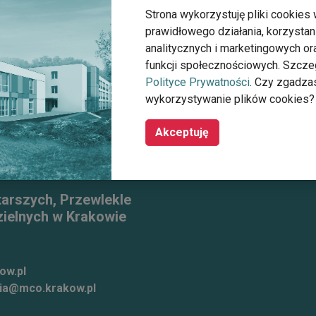
Strona wykorzystuję pliki cookies 
prawidłowego działania, korzystan
Społecznej dla osób w podeszłym wieku
analitycznych i marketingowych o
funkcji społecznościowych. Szcze
Polityce Prywatności
. Czy zgadza
wykorzystywanie plików cookies?
Akceptuję
tarszych, Przewlekle
ielnych w Krakowie
ow.pl
ia@mco.krakow.pl