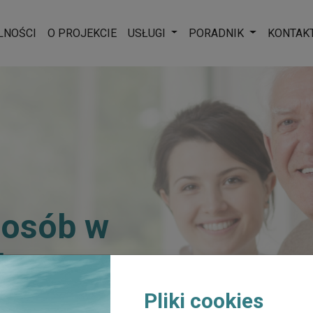
Rozwiń menu
Rozwiń men
LNOŚCI
O PROJEKCIE
USŁUGI
PORADNIK
KONTAK
 osób w
ku
Pliki cookies