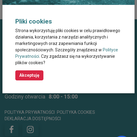
Pliki cookies
Strona wykorzystuję pliki cookies w celu prawidłowego
Dane kontaktowe
działania, korzystania z narzędzi analitycznych i
marketingowych oraz zapewniania funkcji
Miejskie Centrum Opieki dla Osób Starszych,
społecznościowych. Szczegóły znajdziesz w
Polityce
Przewlekle Niepełnosprawnych oraz
Prywatności
. Czy zgadzasz się na wykorzystywanie
Niesamodzielnych w Krakowie
plików cookies?
ul. Wielicka 267, 30-663 Kraków
Akceptuję
+48 12 44 67 565
mco@mco.krakow.pl
centrumwsparcia@mco.krakow.pl
Godziny otwarcia
8:00 - 15:00
POLITYKA PRYWATNOŚCI
POLITYKA COOKIES
DEKLARACJA DOSTĘPNOŚCI