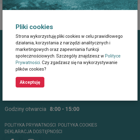
Pliki cookies
Strona wykorzystuję pliki cookies w celu prawidłowego
działania, korzystania z narzędzi analitycznych i
Dane kontaktowe
marketingowych oraz zapewniania funkcji
społecznościowych. Szczegóły znajdziesz w
Polityce
Miejskie Centrum Opieki dla Osób Starszych,
Prywatności
. Czy zgadzasz się na wykorzystywanie
Przewlekle Niepełnosprawnych oraz
plików cookies?
Niesamodzielnych w Krakowie
ul. Wielicka 267, 30-663 Kraków
Akceptuję
+48 12 44 67 565
mco@mco.krakow.pl
centrumwsparcia@mco.krakow.pl
Godziny otwarcia
8:00 - 15:00
POLITYKA PRYWATNOŚCI
POLITYKA COOKIES
DEKLARACJA DOSTĘPNOŚCI