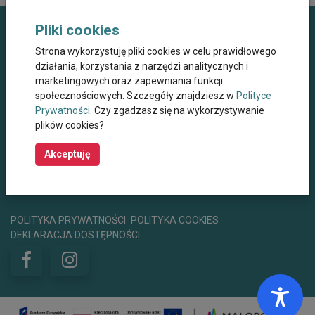
Pliki cookies
Dane kontaktowe
Strona wykorzystuję pliki cookies w celu prawidłowego
działania, korzystania z narzędzi analitycznych i
Miejskie Centrum Opieki dla Osób Starszych,
marketingowych oraz zapewniania funkcji
Przewlekle Niepełnosprawnych oraz
Niesamodzielnych w Krakowie
społecznościowych. Szczegóły znajdziesz w
Polityce
Prywatności
. Czy zgadzasz się na wykorzystywanie
ul. Wielicka 267, 30-663 Kraków
plików cookies?
+48 12 44 67 565
mco@mco.krakow.pl
Akceptuję
centrumwsparcia@mco.krakow.pl
Godziny otwarcia
8:00 - 15:00
POLITYKA PRYWATNOŚCI
POLITYKA COOKIES
DEKLARACJA DOSTĘPNOŚCI