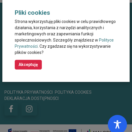
Pliki cookies
Dane kontaktowe
Strona wykorzystuję pliki cookies w celu prawidłowego
działania, korzystania z narzędzi analitycznych i
Miejskie Centrum Opieki dla Osób Starszych,
marketingowych oraz zapewniania funkcji
Przewlekle Niepełnosprawnych oraz
Niesamodzielnych w Krakowie
społecznościowych. Szczegóły znajdziesz w
Polityce
Prywatności
. Czy zgadzasz się na wykorzystywanie
ul. Wielicka 267, 30-663 Kraków
plików cookies?
+48 12 44 67 565
mco@mco.krakow.pl
Akceptuję
centrumwsparcia@mco.krakow.pl
Godziny otwarcia
8:00 - 15:00
POLITYKA PRYWATNOŚCI
POLITYKA COOKIES
DEKLARACJA DOSTĘPNOŚCI