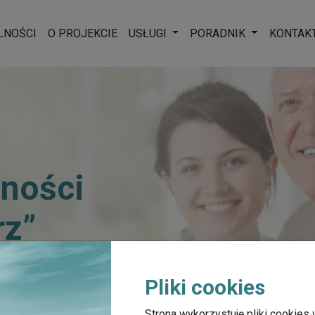
Rozwiń menu
Rozwiń men
LNOŚCI
O PROJEKCIE
USŁUGI
PORADNIK
KONTAK
ności
rz”
Pliki cookies
wności Seniora „Żeglarz”
Strona wykorzystuję pliki cookies 