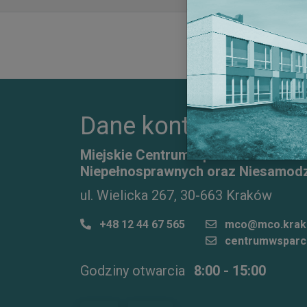
Dane kontaktowe
Miejskie Centrum Opieki dla Osób S
Niepełnosprawnych oraz Niesamodz
ul. Wielicka 267, 30-663 Kraków
+48 12 44 67 565
mco@mco.krak
centrumwsparc
Godziny otwarcia
8:00 - 15:00