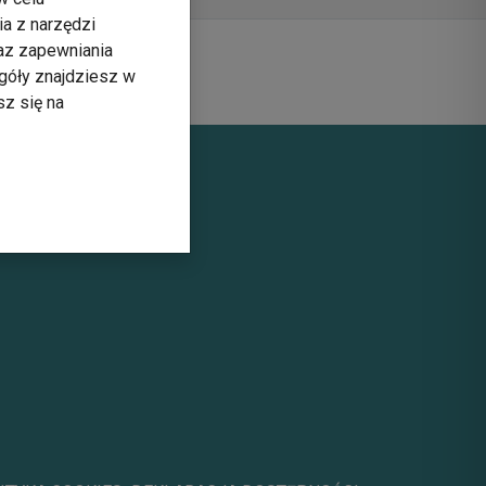
ia z narzędzi
raz zapewniania
góły znajdziesz w
sz się na