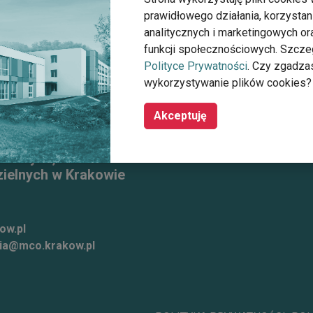
prawidłowego działania, korzystan
analitycznych i marketingowych o
funkcji społecznościowych. Szcze
Polityce Prywatności
. Czy zgadza
wykorzystywanie plików cookies?
Akceptuję
tarszych, Przewlekle
ielnych w Krakowie
ow.pl
ia@mco.krakow.pl