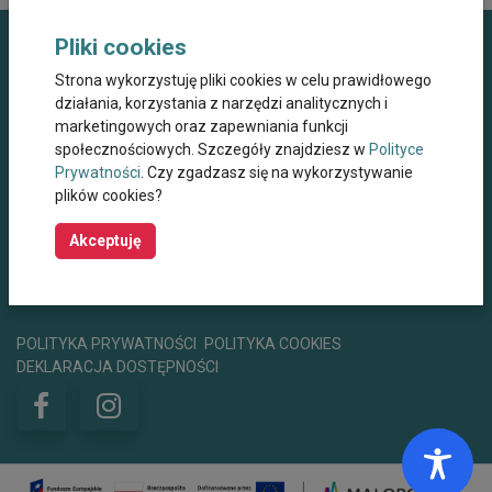
Pliki cookies
Dane kontaktowe
Strona wykorzystuję pliki cookies w celu prawidłowego
działania, korzystania z narzędzi analitycznych i
Miejskie Centrum Opieki dla Osób Starszych,
marketingowych oraz zapewniania funkcji
Przewlekle Niepełnosprawnych oraz
Niesamodzielnych w Krakowie
społecznościowych. Szczegóły znajdziesz w
Polityce
Prywatności
. Czy zgadzasz się na wykorzystywanie
ul. Wielicka 267, 30-663 Kraków
plików cookies?
+48 12 44 67 565
mco@mco.krakow.pl
Akceptuję
centrumwsparcia@mco.krakow.pl
Godziny otwarcia
8:00 - 15:00
POLITYKA PRYWATNOŚCI
POLITYKA COOKIES
DEKLARACJA DOSTĘPNOŚCI