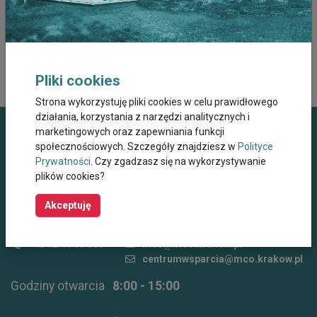
E-mail
Zaakceptowanie powyższych danych oznacza wyrażenie
zgody na postanowienia Polityki Prywatności dostępnej tutaj
Pliki cookies
Strona wykorzystuję pliki cookies w celu prawidłowego
działania, korzystania z narzędzi analitycznych i
marketingowych oraz zapewniania funkcji
Dane kontaktowe
społecznościowych. Szczegóły znajdziesz w
Polityce
Prywatności
. Czy zgadzasz się na wykorzystywanie
Miejskie Centrum Opieki dla Osób Starszych,
plików cookies?
Przewlekle Niepełnosprawnych oraz
Niesamodzielnych w Krakowie
Akceptuję
ul. Wielicka 267, 30-663 Kraków
+48 12 44 67 565
mco@mco.krakow.pl
centrumwsparcia@mco.krakow.pl
Godziny otwarcia
8:00 - 15:00